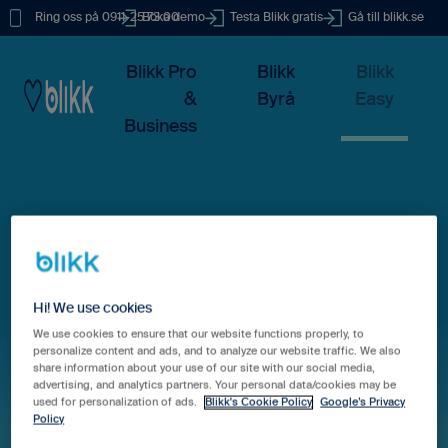
Ring oss på 0911-25 73 00
Boka demo
Testa Blikk gratis
Gå till blikk.se
Blikk Pro
Blikk
Blikk
&
Byrå
Easy
Business
Hur kan vi hjälpa dig?
Hi! We use cookies
We use cookies to ensure that our website functions properly, to
personalize content and ads, and to analyze our website traffic. We also
share information about your use of our site with our social media,
advertising, and analytics partners. Your personal data/cookies may be
Det finns inga förslag eftersom sökfältet är tomt.
used for personalization of ads.
Blikk's Cookie Policy
Google’s Privacy
Policy