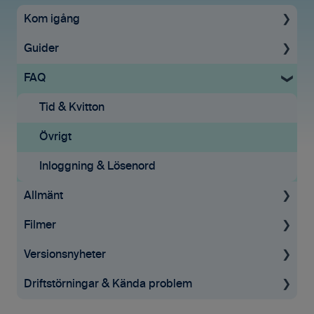
Kom igång
Guider
Uppstartsguide
FAQ
Ekonomisystem
För administratörer
Tid & Kvitton
Licenser
Tid & Kvitton
Mobilappen
Tid & Kvitton
Övrigt
Samarbete
Rapporter
Inloggning & Lösenord
Allmänt
Tilläggstjänster
Filmer
Mobilappen
Allmän information
Versionsnyheter
GDPR
Tid & Kvitton
Driftstörningar & Kända problem
Mobilappen
Desktop