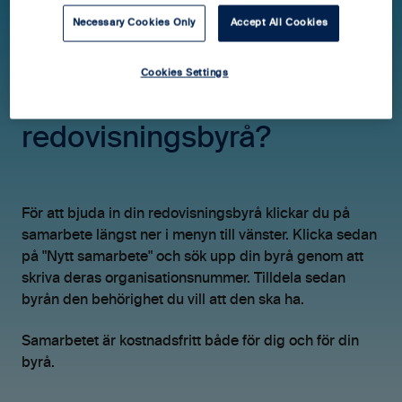
Necessary Cookies Only
Accept All Cookies
Hjälpcenter Blikk easy
FAQ
Övrigt
Cookies Settings
Kan jag bjuda in min
redovisningsbyrå?
För att bjuda in din redovisningsbyrå klickar du på
samarbete längst ner i menyn till vänster. Klicka sedan
på "Nytt samarbete" och sök upp din byrå genom att
skriva deras organisationsnummer. Tilldela sedan
byrån den behörighet du vill att den ska ha.
Samarbetet är kostnadsfritt både för dig och för din
byrå.