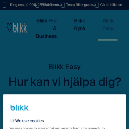
Ring oss på 0911-25 73 00
Boka demo
Testa Blikk gratis
Gå till blikk.se
Blikk Pro
Blikk
Blikk
&
Byrå
Easy
Business
Hur kan vi hjälpa dig?
Det finns inga förslag eftersom sökfältet är tomt.
Hi! We use cookies
We use cookies to ensure that our website functions properly, to