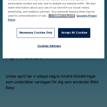
personalize content and ads, and to analyze our website traffic. We also
share information about your use of our site with our social media,
advertising, and analytics partners. Your personal data/cookies may be
Hjälpcenter Blikk easy
Versionsnyheter
used for personalization of ads.
Blikk's Cookie Policy
Google’s Privacy
Policy
Desktop
Necessary Cookies Only
Accept All Cookies
Nyheter och
uppdateringar i Blikk –
Cookies Settings
April 2025
Under april har vi släppt några mindre förbättringar
som underlättar vardagen för dig som använder Blikk
Easy: