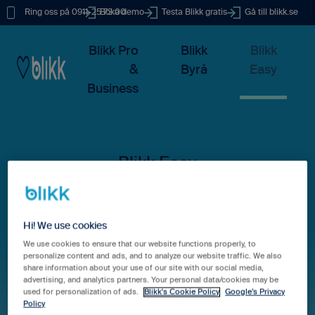
Ring oss på 0911-25 73 00
Boka demo
Testa Blikk gratis
Gå till blikk.se
Blikk Pro
Blikk
Blikk
&
Byrå
Easy
Business
Hur kan vi hjälpa dig?
Hi! We use cookies
We use cookies to ensure that our website functions properly, to
personalize content and ads, and to analyze our website traffic. We also
share information about your use of our site with our social media,
Det finns inga förslag eftersom sökfältet är tomt.
advertising, and analytics partners. Your personal data/cookies may be
used for personalization of ads.
Blikk's Cookie Policy
Google’s Privacy
Policy