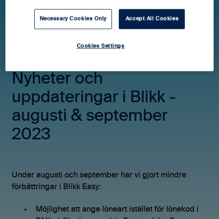
Necessary Cookies Only
Accept All Cookies
Hjälpcenter Blikk easy
Versionsnyheter
Cookies Settings
Desktop
Nyheter och
uppdateringar i Blikk -
augusti & september
2023
Under augusti och september har vi gjort mindre
förbättringar i Blikk Easy:
Möjlighet att ange löneart istället för lönekod i