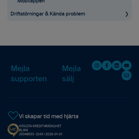
Mobilappen
Mobilappen
Driftstörningar & Kända problem
Driftstörningar
Kända problem
Mejla
Mejla
supporten
sälj
Vi skapar tid med hjärta
HÖGSTA KREDITVÄRDIGHET
BLIKK
29348933- 3243 | 2026-01-01