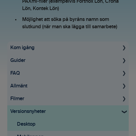
PAXml-filer (exempelvis Fortnox Lön, Crona
Lön, Kontek Lön)
Möjlighet att söka på byråns namn som
slutkund (när man ska lägga till samarbete)
Kom igång
Guider
Uppstartsguide
FAQ
Ekonomisystem
För administratörer
Allmänt
Tid & Kvitton
Licenser
Tid & Kvitton
Filmer
Mobilappen
Tid & Kvitton
Övrigt
Allmän information
Versionsnyheter
Samarbete
Rapporter
Inloggning & Lösenord
GDPR
Tid & Kvitton
Tilläggstjänster
Mobilappen
Desktop