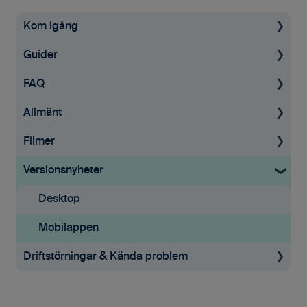
Kom igång
Guider
Uppstartsguide
FAQ
Ekonomisystem
För administratörer
Allmänt
Tid & Kvitton
Licenser
Tid & Kvitton
Filmer
Mobilappen
Tid & Kvitton
Övrigt
Allmän information
Versionsnyheter
Samarbete
Rapporter
Inloggning & Lösenord
GDPR
Tid & Kvitton
Tilläggstjänster
Mobilappen
Desktop
Mobilappen
Mobilappen
Driftstörningar & Kända problem
Driftstörningar