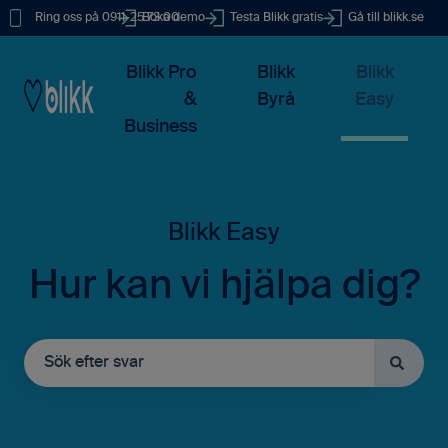
Ring oss på 0911-25 73 00
Boka demo
Testa Blikk gratis
Gå till blikk.se
Blikk Pro
Blikk
Blikk
&
Byrå
Easy
Business
Hur kan vi hjälpa dig?
Det finns inga förslag eftersom sökfältet är tomt.