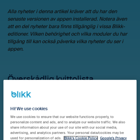
Alla nyheter i denna artikel kräver att du har den
senaste versionen av appen installerad
. Notera även
att en del nyheter bara finns tillgänglig i vissa Blikk-
editioner. Vilken behörighet och vilka moduler du har
tillgång till kan också påverka vilka nyheter du ser i
appen.
Överskådlig kvittolista
Från och med nu hanteras samtliga kvitton på en sida
istället för två. Via kvittolistan får du en god överblick
Hi! We use cookies
av kvitton som är registrerade samt de som är
uppladdade men ej registrerade. Du kan även ladda
We use cookies to ensure that our website functions properly, to
personalize content and ads, and to analyze our website traffic. We also
upp nya kvitton genom att klicka på
+ ikonen
längst
share information about your use of our site with our social media,
ner i högra hörnet.
advertising, and analytics partners. Your personal data/cookies may be
used for personalization of ads.
Blikk's Cookie Policy
Google’s Privacy