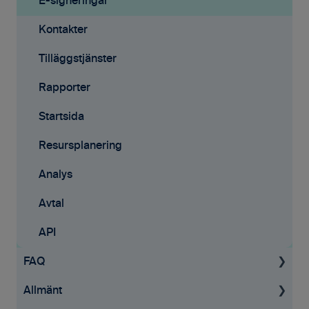
Mobilappen
E-signeringar
Kontakter
Tilläggstjänster
Rapporter
Startsida
Resursplanering
Analys
Avtal
API
FAQ
Allmänt
Projekt