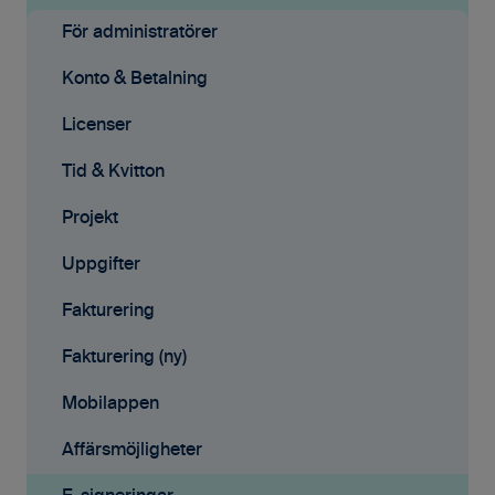
Grundinställningar
För administratörer
Ekonomisystem
Konto & Betalning
Tid & Kvitton
Licenser
Projekt
Tid & Kvitton
Fakturering (ny)
Projekt
Kontakter
Uppgifter
Avtal
Fakturering
Affärsmöjligheter
Fakturering (ny)
Rapporter
Mobilappen
Samarbete
Affärsmöjligheter