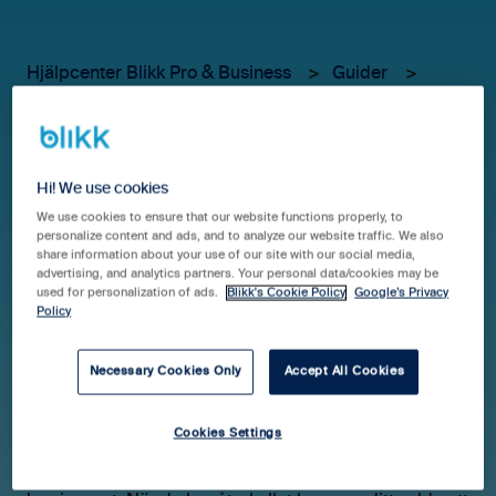
Hjälpcenter Blikk Pro & Business
Guider
E-signeringar
Återkalla och/eller
Hi! We use cookies
Redigera en E-signering
We use cookies to ensure that our website functions properly, to
personalize content and ads, and to analyze our website traffic. We also
share information about your use of our site with our social media,
advertising, and analytics partners. Your personal data/cookies may be
used for personalization of ads.
Blikk's Cookie Policy
Google’s Privacy
Policy
Återkalla
För att återkalla en E-signering går du till modulen "E-
Necessary Cookies Only
Accept All Cookies
signering" väljer det dokument i listan du vill återkalla
och klickar sedan på den röda "Återkalla" knappen.
Cookies Settings
Det går att återkalla även om motparten redan skulle