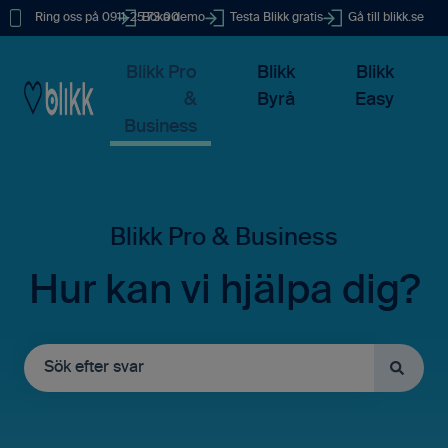
Ring oss på 0911-25 73 00
Boka demo
Testa Blikk gratis
Gå till blikk.se
Blikk Pro
Blikk
Blikk
&
Byrå
Easy
Business
Hur kan vi hjälpa dig?
Det finns inga förslag eftersom sökfältet är tomt.