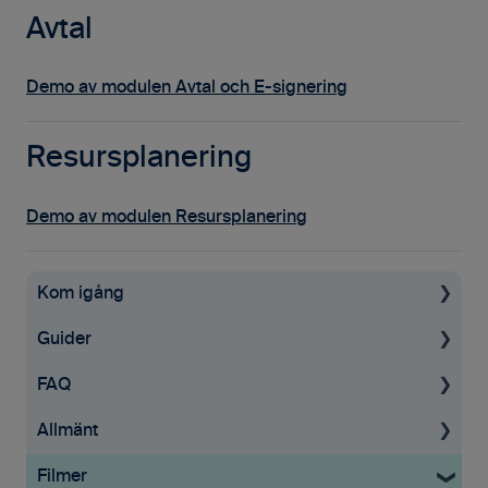
Avtal
Demo av modulen Avtal och E-signering
Resursplanering
Demo av modulen Resursplanering
Kom igång
Guider
Uppstartsguide
FAQ
Grundinställningar
För administratörer
Allmänt
Ekonomisystem
Konto & Betalning
Projekt
Filmer
Tid & Kvitton
Licenser
Fakturering
Allmän information