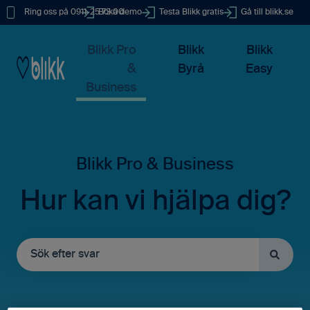
Ring oss på 0911-25 73 00
Boka demo
Testa Blikk gratis
Gå till blikk.se
Blikk Pro
Blikk
Blikk
&
Byrå
Easy
Business
Hur kan vi hjälpa dig?
Det finns inga förslag eftersom sökfältet är tomt.