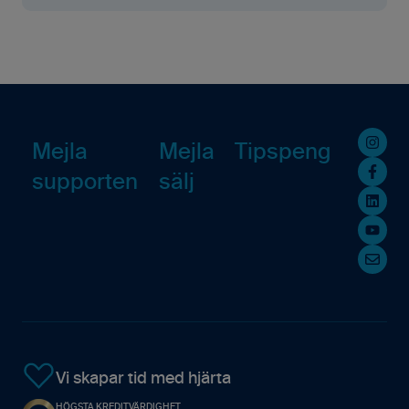
Resursplanering
Rapporter
För administratören
Drifstörningar
Analys
Analys
För säljaren
Kända problem
Avtal
Mobilappen
Kommande Webbinarier
API
Mejla
Mejla
Tipspeng
supporten
sälj
Vi skapar tid med hjärta
HÖGSTA KREDITVÄRDIGHET