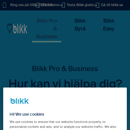
Ring oss på 0911-25 73 00
Boka demo
Testa Blikk gratis
Gå till blikk.se
Blikk Pro
Blikk
Blikk
&
Byrå
Easy
Business
Hur kan vi hjälpa dig?
Hi! We use cookies
Det finns inga förslag eftersom sökfältet är tomt.
We use cookies to ensure that our website functions properly, to
personalize content and ads, and to analyze our website traffic. We also