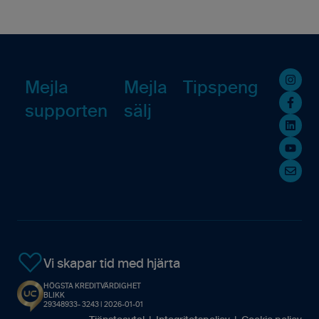
Fakturering (ny)
E-signeringar
Rapporter
För säljaren
Kända problem
Mobilappen
Avtal
Fakturering (ny)
Kommande Webbinarier
Affärsmöjligheter
GDPR
Övrigt
Mejla
Mejla
Tipspeng
supporten
sälj
E-signeringar
Inloggning & lösenord
Avtal
Kontakter
Resursplanering
Resursplanering
Tilläggstjänster
Startsida
Rapporter
Kontakter
Startsida
Uppgifter
Resursplanering
Rapporter
Vi skapar tid med hjärta
HÖGSTA KREDITVÄRDIGHET
Analys
Analys
BLIKK
29348933- 3243 | 2026-01-01