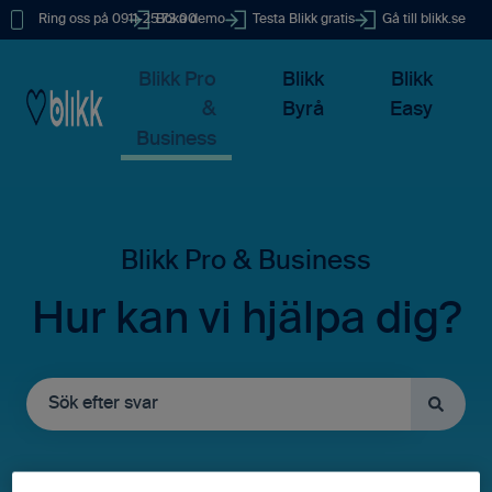
Ring oss på 0911-25 73 00
Boka demo
Testa Blikk gratis
Gå till blikk.se
Blikk Pro
Blikk
Blikk
&
Byrå
Easy
Business
Hur kan vi hjälpa dig?
Det finns inga förslag eftersom sökfältet är tomt.