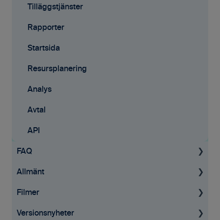
Tilläggstjänster
Rapporter
Startsida
Resursplanering
Analys
Avtal
API
FAQ
Allmänt
Projekt
Filmer
Fakturering
Allmän information
Versionsnyheter
Tid & kvitton
GDPR
Tid & Kvitton