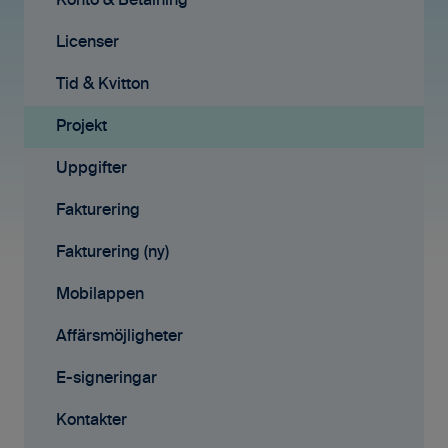
Ekonomisystem
Konto & Betalning
Tid & Kvitton
Licenser
Projekt
Tid & Kvitton
Fakturering (ny)
Projekt
Kontakter
Uppgifter
Avtal
Fakturering
Affärsmöjligheter
Fakturering (ny)
Rapporter
Mobilappen
Samarbete
Affärsmöjligheter
Mobilappen
E-signeringar
Kontakter