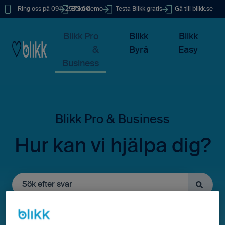
Ring oss på 0911-25 73 00
Boka demo
Testa Blikk gratis
Gå till blikk.se
Blikk Pro
Blikk
Blikk
&
Byrå
Easy
Business
Hur kan vi hjälpa dig?
Det finns inga förslag eftersom sökfältet är tomt.