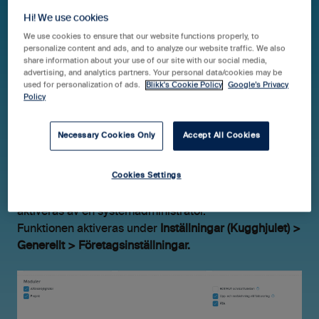
Hi! We use cookies
We use cookies to ensure that our website functions properly, to
Hjälpcenter Blikk Pro & Business
Guider
personalize content and ads, and to analyze our website traffic. We also
share information about your use of our site with our social media,
advertising, and analytics partners. Your personal data/cookies may be
Projekt
used for personalization of ads.
Blikk's Cookie Policy
Google’s Privacy
Policy
Aktivera och skapa ÄTA
Necessary Cookies Only
Accept All Cookies
Cookies Settings
Du kan skapa ÄTA projekt inne i ett samlingsprojekt.
Det kräver en inställning på kontonivå som behöver
aktiveras av en systemadministratör.
Funktionen aktiveras under
Inställningar (Kugghjulet) >
Generellt > Företagsinställningar.