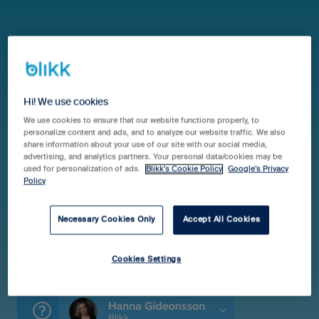
Hjälpcenter Blikk Pro & Business
FAQ
Övrigt
Aktivera supportåtkomst i
Hi! We use cookies
Blikk
We use cookies to ensure that our website functions properly, to
personalize content and ads, and to analyze our website traffic. We also
share information about your use of our site with our social media,
advertising, and analytics partners. Your personal data/cookies may be
used for personalization of ads.
Blikk's Cookie Policy
Google’s Privacy
I vissa fall kan du behöva ge supportåtkomst i Blikk för
Policy
att supporten ska komma åt ditt konto och kunna
hjälpa dig på bästa sätt. Tryck på ditt namn uppe till
Necessary Cookies Only
Accept All Cookies
höger i Blikk och välj "Åtkomst för supporten". Du får
då upp ett nytt fönster där du ger åtkomst för
supporten.
Cookies Settings