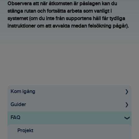
Observera att när åtkomsten är påslagen kan du
stänga rutan och fortsätta arbeta som vanligt i
systemet (om du inte från supportens håll får tydliga
instruktioner om att avvakta medan felsökning pågår).
Kom igång
Guider
Uppstartsguide
FAQ
Grundinställningar
För administratörer
Ekonomisystem
Konto & Betalning
Projekt