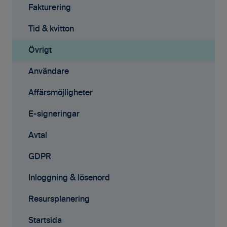
Tid & Kvitton
Licenser
Fakturering
Projekt
Tid & Kvitton
Tid & kvitton
Fakturering (ny)
Projekt
Övrigt
Kontakter
Uppgifter
Användare
Avtal
Fakturering
Affärsmöjligheter
Affärsmöjligheter
Fakturering (ny)
E-signeringar
Rapporter
Mobilappen
Avtal
Samarbete
Affärsmöjligheter
GDPR
Mobilappen
E-signeringar
Inloggning & lösenord
Kontakter
Resursplanering
Tilläggstjänster
Startsida