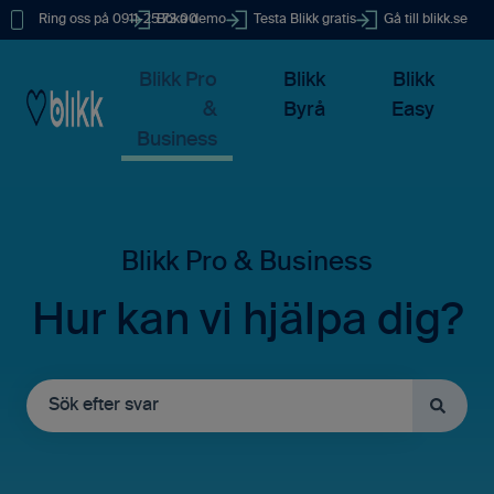
Ring oss på 0911-25 73 00
Boka demo
Testa Blikk gratis
Gå till blikk.se
Blikk Pro
Blikk
Blikk
&
Byrå
Easy
Business
Hur kan vi hjälpa dig?
Det finns inga förslag eftersom sökfältet är tomt.