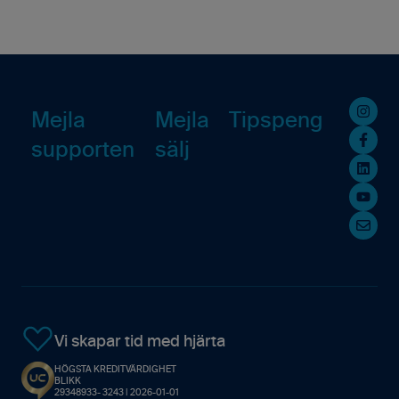
Mobilappen
För administratören
Drifstörningar
Rapporter
För säljaren
Kända problem
Fakturering (ny)
Kommande Webbinarier
Övrigt
Mejla
Mejla
Tipspeng
supporten
sälj
Avtal
Resursplanering
Vi skapar tid med hjärta
HÖGSTA KREDITVÄRDIGHET
BLIKK
29348933- 3243 | 2026-01-01