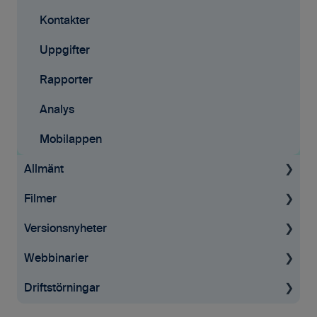
Rapporter
Kontakter
Startsida
Uppgifter
Resursplanering
Rapporter
Analys
Analys
Avtal
Mobilappen
Allmänt
API
Filmer
Allmän information
Versionsnyheter
GDPR
Tid & Kvitton
Webbinarier
Affärsmöjligheter
Desktop
Driftstörningar
Projekt
Mobilappen
För projektledaren