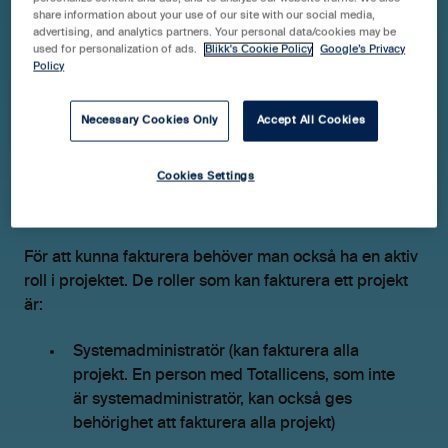
share information about your use of our site with our social media,
advertising, and analytics partners. Your personal data/cookies may be
used for personalization of ads.
Blikk's Cookie Policy
Google’s Privacy
Policy
Necessary Cookies Only
Accept All Cookies
Cookies Settings
Ha en roll som kan fakturera
För att kunna fakturera behöver man också ha en aktiv
roll i projektet. De roller som kan fakturera ett projekt
är:
Systemadministratör (kan fakturera alla
projekt. En person med Totallicens, som inte
är systemadministratör, kan också ges
behörighet att fakturera alla projekt)