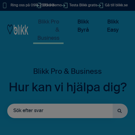
Ring oss på 0911-25 73 00
Boka demo
Testa Blikk gratis
Gå till blikk.se
Blikk Pro
Blikk
Blikk
&
Byrå
Easy
Business
Hur kan vi hjälpa dig?
Det finns inga förslag eftersom sökfältet är tomt.