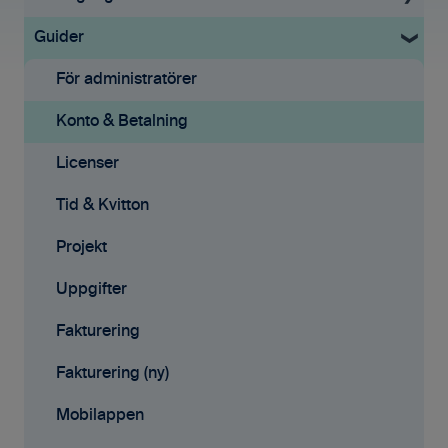
Guider
Uppstartsguide
Grundinställningar
För administratörer
Ekonomisystem
Konto & Betalning
Tid & Kvitton
Licenser
Projekt
Tid & Kvitton
Fakturering (ny)
Projekt
Kontakter
Uppgifter
Avtal
Fakturering
Affärsmöjligheter
Fakturering (ny)
Rapporter
Mobilappen