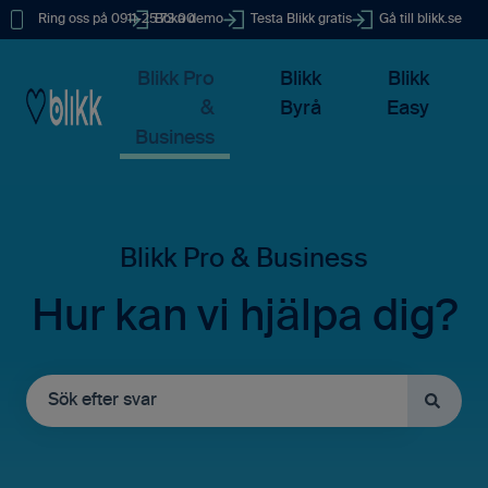
Ring oss på 0911-25 73 00
Boka demo
Testa Blikk gratis
Gå till blikk.se
Blikk Pro
Blikk
Blikk
&
Byrå
Easy
Business
Hur kan vi hjälpa dig?
Det finns inga förslag eftersom sökfältet är tomt.