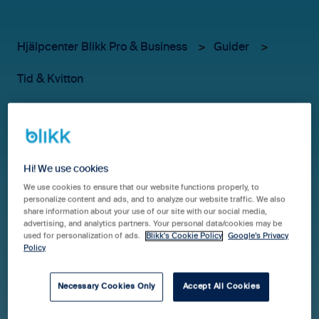
Hjälpcenter Blikk Pro & Business
Guider
Tid & Kvitton
Att tänka på vid
långtidsfrånvaro
Hi! We use cookies
We use cookies to ensure that our website functions properly, to
personalize content and ads, and to analyze our website traffic. We also
Vad som räknas som långtidsfrånvaro är lite olika, men
share information about your use of our site with our social media,
mellan tummen och pekfingret kan detta regelverk
advertising, and analytics partners. Your personal data/cookies may be
used for personalization of ads.
Blikk's Cookie Policy
Google’s Privacy
användas efter sjukdag 15 samt vid
Policy
föräldraledighet/tjänstledighet över 1 månad.
Detta gäller inte semester, den rapporteras in som
Necessary Cookies Only
Accept All Cookies
frånvaro precis som vanligt.