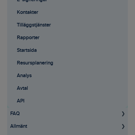
Mobilappen
E-signeringar
Kontakter
Tilläggstjänster
Rapporter
Startsida
Resursplanering
Analys
Avtal
API
FAQ
Allmänt
Projekt