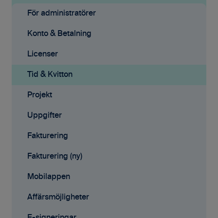
Grundinställningar
För administratörer
Ekonomisystem
Konto & Betalning
Tid & Kvitton
Licenser
Projekt
Tid & Kvitton
Fakturering (ny)
Projekt
Kontakter
Uppgifter
Avtal
Fakturering
Affärsmöjligheter
Fakturering (ny)
Rapporter
Mobilappen
Samarbete
Affärsmöjligheter