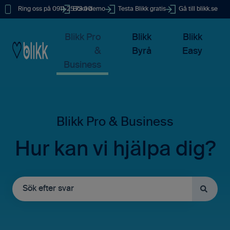
Ring oss på 0911-25 73 00
Boka demo
Testa Blikk gratis
Gå till blikk.se
Blikk Pro
Blikk
Blikk
&
Byrå
Easy
Business
Hur kan vi hjälpa dig?
Det finns inga förslag eftersom sökfältet är tomt.