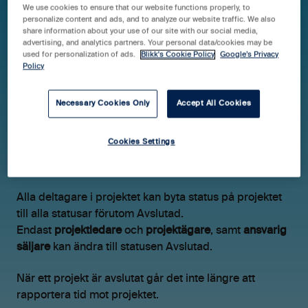
We use cookies to ensure that our website functions properly, to
personalize content and ads, and to analyze our website traffic. We also
share information about your use of our site with our social media,
advertising, and analytics partners. Your personal data/cookies may be
Hjälpcenter Blikk Pro & Business
Guider
used for personalization of ads.
Blikk's Cookie Policy
Google’s Privacy
Policy
Licenser
Necessary Cookies Only
Accept All Cookies
Behörighet att byta status
på ett projekt
Cookies Settings
Alla deltagare i projektet kan byta status på projektet
till alla statusar förutom Avslutad.
Endast
projektledare
och
projektägare
, samt
ansvarig
säljare
kan ändra till statusen Avslutad.
När ett projekt är avslutat går det inte längre att
rapportera tid mot projektet.