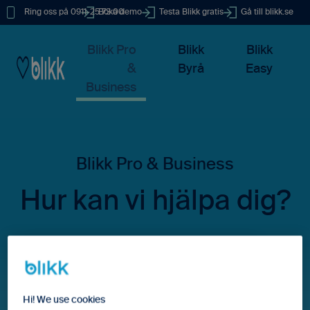
Ring oss på 0911-25 73 00
Boka demo
Testa Blikk gratis
Gå till blikk.se
Blikk Pro
Blikk
Blikk
&
Byrå
Easy
Business
Hur kan vi hjälpa dig?
Det finns inga förslag eftersom sökfältet är tomt.
Hi! We use cookies