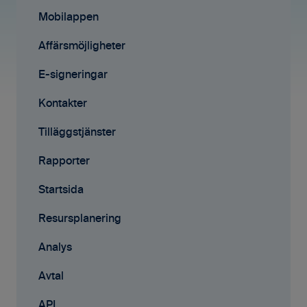
Rapporter
Mobilappen
Samarbete
Affärsmöjligheter
Mobilappen
E-signeringar
Kontakter
Tilläggstjänster
Rapporter
Startsida
Resursplanering
Analys
Avtal
API