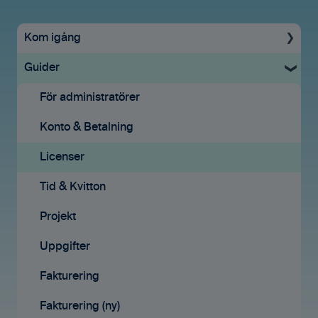
Kom igång
Guider
Uppstartsguide
Grundinställningar
För administratörer
Ekonomisystem
Konto & Betalning
Tid & Kvitton
Licenser
Projekt
Tid & Kvitton
Fakturering (ny)
Projekt
Kontakter
Uppgifter
Avtal
Fakturering
Affärsmöjligheter
Fakturering (ny)