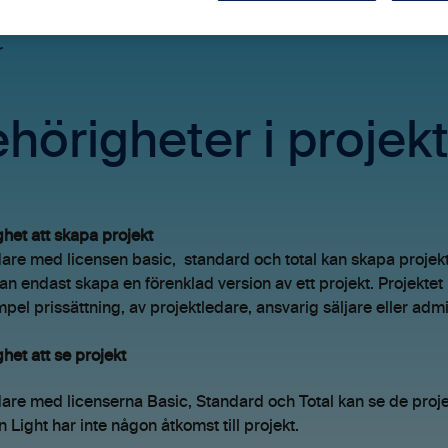
r
hörigheter i projek
het att skapa projekt
re med licensen basic, standard och total kan skapa projekt
an endast skapa en förenklad version av ett projekt. Projekt
empel prissättning, av projektledare, ansvarig säljare eller admi
het att se projekt
re med licenserna Basic, Standard och Total kan se de proj
n Light har inte någon åtkomst till projekt.