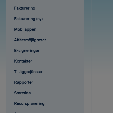
Avtal
Fakturering
Affärsmöjligheter
Fakturering (ny)
Rapporter
Mobilappen
Samarbete
Affärsmöjligheter
Mobilappen
E-signeringar
Kontakter
Tilläggstjänster
Rapporter
Startsida
Resursplanering