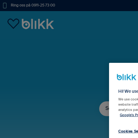
Ring oss på 0911-25 73 00
Hur
Hi! We us
We use cooki
website traf
analytics pa
Google’s Pr
Det finns inga fö
Cookies Se