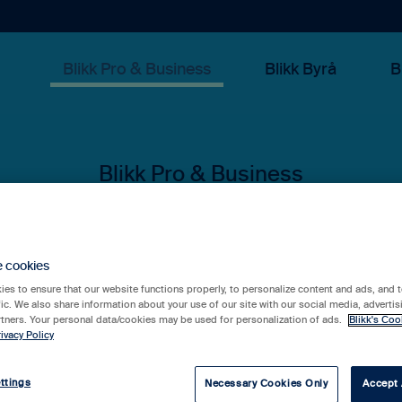
Blikk Pro & Business
Blikk Byrå
B
 kan vi hjälpa 
e cookies
es to ensure that our website functions properly, to personalize content and ads, and t
fic. We also share information about your use of our site with our social media, advertis
rtners. Your personal data/cookies may be used for personalization of ads.
Blikk's Coo
ivacy Policy
rslag eftersom sökfältet är tomt.
ttings
Necessary Cookies Only
Accept 