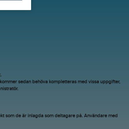
t
.
et kommer sedan behöva kompletteras med vissa uppgifter,
nistratör.
ekt som de är inlagda som deltagare på. Användare med