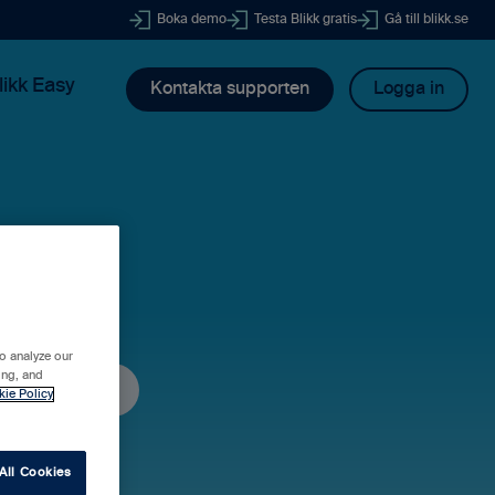
Boka demo
Testa Blikk gratis
Gå till blikk.se
likk Easy
Kontakta supporten
Logga in
dig?
o analyze our
ing, and
kie Policy
All Cookies