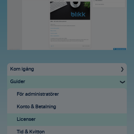
Kom igång
Guider
Uppstartsguide
Grundinställningar
För administratörer
Ekonomisystem
Konto & Betalning
Tid & Kvitton
Licenser
Projekt
Tid & Kvitton