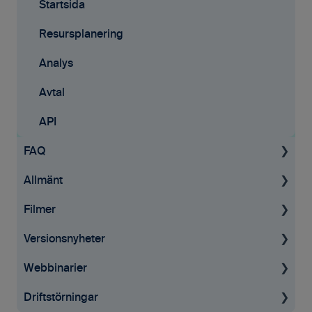
Startsida
Resursplanering
Analys
Avtal
API
FAQ
Allmänt
Projekt
Filmer
Fakturering
Allmän information
Versionsnyheter
Tid & kvitton
GDPR
Tid & Kvitton
Webbinarier
Övrigt
Affärsmöjligheter
Desktop
Driftstörningar
Användare
Projekt
Mobilappen
För projektledaren