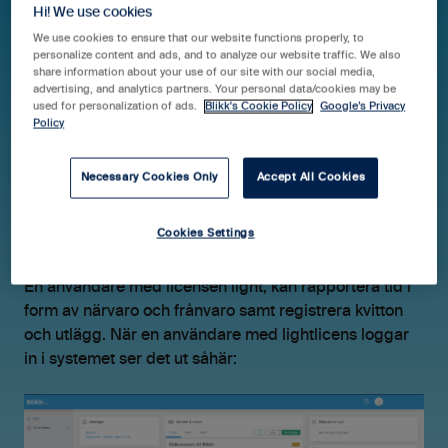
Hi! We use cookies
We use cookies to ensure that our website functions properly, to
personalize content and ads, and to analyze our website traffic. We also
Hjälpcenter Blikk Pro & Business
Guider
share information about your use of our site with our social media,
advertising, and analytics partners. Your personal data/cookies may be
used for personalization of ads.
Blikk's Cookie Policy
Google’s Privacy
Licenser
Policy
Det här ser användare
Necessary Cookies Only
Accept All Cookies
med licensen LIGHT
Cookies Settings
En användare med licensen light, kan rapportera tid i
form av närvaro och frånvaro samt registrera kvitton
och utlägg. När en användare med lightlicens loggar
in i systemet ser det ut såhär: