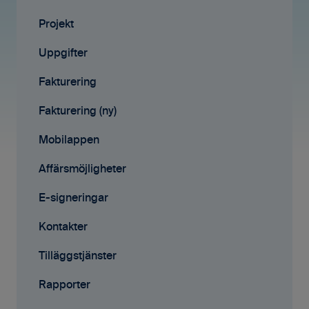
Fakturering (ny)
Projekt
Kontakter
Uppgifter
Avtal
Fakturering
Affärsmöjligheter
Fakturering (ny)
Rapporter
Mobilappen
Samarbete
Affärsmöjligheter
Mobilappen
E-signeringar
Kontakter
Tilläggstjänster
Rapporter