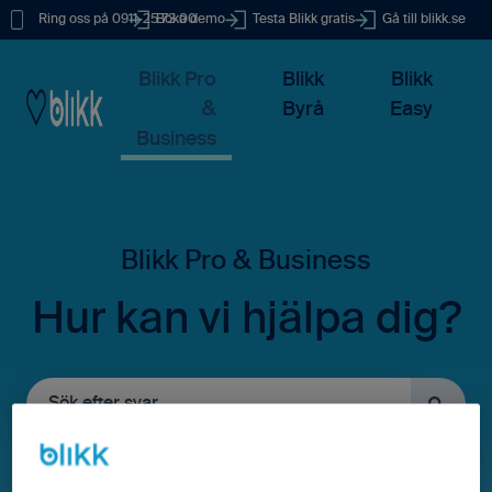
Ring oss på 0911-25 73 00
Boka demo
Testa Blikk gratis
Gå till blikk.se
Blikk Pro
Blikk
Blikk
&
Byrå
Easy
Business
Hur kan vi hjälpa dig?
Det finns inga förslag eftersom sökfältet är tomt.