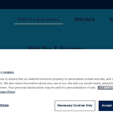
Blikk Pro & Business
Blikk Byrå
B
 kan vi hjälpa 
e cookies
es to ensure that our website functions properly, to personalize content and ads, and t
fic. We also share information about your use of our site with our social media, advertis
rtners. Your personal data/cookies may be used for personalization of ads.
Blikk's Coo
ivacy Policy
rslag eftersom sökfältet är tomt.
ttings
Necessary Cookies Only
Accept 