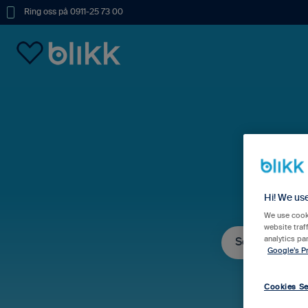
Ring oss på 0911-25 73 00
Hur
Hi! We us
We use cooki
website traf
analytics pa
Google’s Pr
Det finns inga fö
Cookies Se