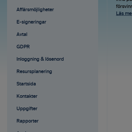
försvin
Avtal
Fakturering
Affärsmöjligheter
Läs me
Affärsmöjligheter
Fakturering (ny)
E-signeringar
Rapporter
Mobilappen
Avtal
Samarbete
Affärsmöjligheter
GDPR
Mobilappen
E-signeringar
Inloggning & lösenord
Kontakter
Resursplanering
Tilläggstjänster
Startsida
Rapporter
Kontakter
Startsida
Uppgifter
Resursplanering
Rapporter