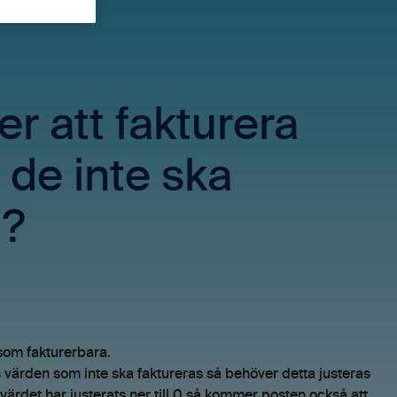
er att fakturera
å de inte ska
g?
 som fakturerbara.
nns värden som inte ska faktureras så behöver detta justeras
värdet har justerats ner till 0 så kommer posten också att