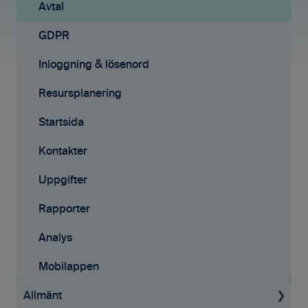
Rapporter
Mobilappen
Avtal
Samarbete
Affärsmöjligheter
GDPR
Mobilappen
E-signeringar
Inloggning & lösenord
Kontakter
Resursplanering
Tilläggstjänster
Startsida
Rapporter
Kontakter
Startsida
Uppgifter
Resursplanering
Rapporter
Analys
Analys
Avtal
Mobilappen
Allmänt
API