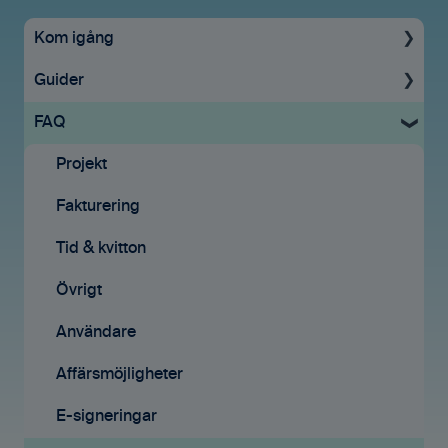
Kom igång
Guider
Uppstartsguide
FAQ
Grundinställningar
För administratörer
Ekonomisystem
Konto & Betalning
Projekt
Tid & Kvitton
Licenser
Fakturering
Projekt
Tid & Kvitton
Tid & kvitton
Fakturering (ny)
Projekt
Övrigt
Kontakter
Uppgifter
Användare
Avtal
Fakturering
Affärsmöjligheter
Affärsmöjligheter
Fakturering (ny)
E-signeringar