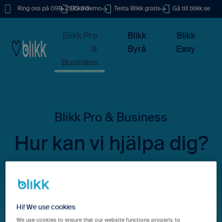
Ring oss på 0911-25 73 00
Boka demo
Testa Blikk gratis
Gå till blikk.se
Blikk Pro
Blikk
Blikk
&
Byrå
Easy
Business
Hur kan vi hjälpa dig?
Det finns inga förslag eftersom sökfältet är tomt.
Hi! We use cookies
We use cookies to ensure that our website functions properly, to