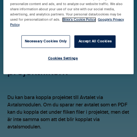
personalize content and ads, and to analyze our website traffic. We also
share information about your use of our site with our social media,
advertising, and analytics partners. Your personal data/cookies may be
used for personalization of ads.
Blikk's Cookie Policy
Google’s Privacy
Hjälpcenter Blikk Pro & Business
FAQ
Avtal
Policy
Du kan koppla projekt från
Necessary Cookies Only
Accept All Cookies
avtal, kan du gå åt andra
hållet och koppla avtal på
Cookies Settings
projektfliken?
Du kan bara koppla projektet till Avtalet via
Avtalsmodulen. Om du sparar ner avtalet som en PDF
kan du koppla det under fliken filer i projektet, men det
är inte samma som att det blir kopplat via
avtalsmodulen.