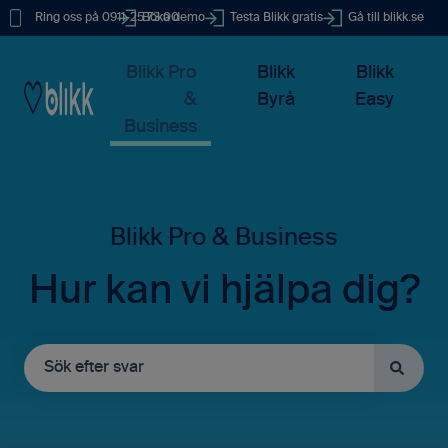
Ring oss på 0911-25 73 00
Boka demo
Testa Blikk gratis
Gå till blikk.se
Blikk Pro
Blikk
Blikk
&
Byrå
Easy
Business
Hur kan vi hjälpa dig?
Det finns inga förslag eftersom sökfältet är tomt.