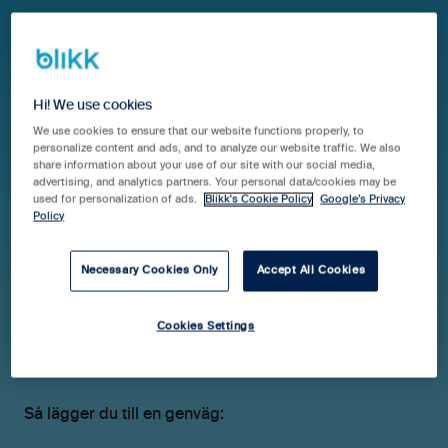
Hjälpcenter Blikk Pro & Business
Guider
Hi! We use cookies
Startsida
We use cookies to ensure that our website functions properly, to
personalize content and ads, and to analyze our website traffic. We also
Genvägar
share information about your use of our site with our social media,
advertising, and analytics partners. Your personal data/cookies may be
used for personalization of ads.
Blikk's Cookie Policy
Google’s Privacy
Policy
Genvägar är länkar till url:er som du vill göra
Necessary Cookies Only
Accept All Cookies
lättillgängliga för alla användare.
Observera att du måste vara administratör för att
Cookies Settings
lägga till genvägar på startsidan, men när du har lagt
till genvägen så kan alla se och använda den.
Så lägger du till en genväg: