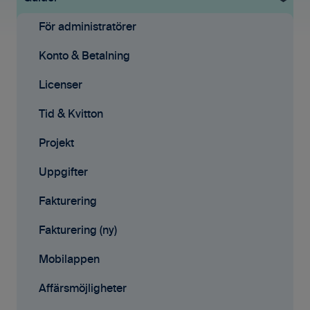
Grundinställningar
För administratörer
Ekonomisystem
Konto & Betalning
Tid & Kvitton
Licenser
Projekt
Tid & Kvitton
Fakturering (ny)
Projekt
Kontakter
Uppgifter
Avtal
Fakturering
Affärsmöjligheter
Fakturering (ny)
Rapporter
Mobilappen
Samarbete
Affärsmöjligheter