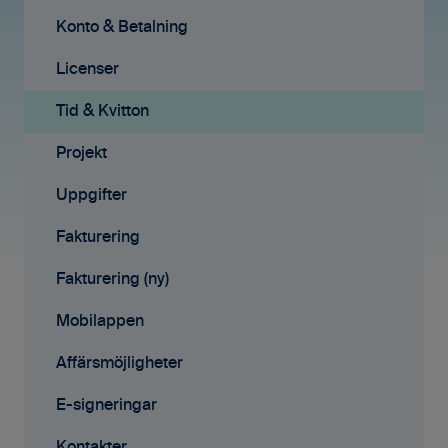
Ekonomisystem
Konto & Betalning
Tid & Kvitton
Licenser
Projekt
Tid & Kvitton
Fakturering (ny)
Projekt
Kontakter
Uppgifter
Avtal
Fakturering
Affärsmöjligheter
Fakturering (ny)
Rapporter
Mobilappen
Samarbete
Affärsmöjligheter
Mobilappen
E-signeringar