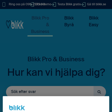
Ring oss på 0911-25 73 00
Boka demo
Testa Blikk gratis
Gå till blikk.se
Blikk Pro
Blikk
Blikk
&
Byrå
Easy
Business
Hur kan vi hjälpa dig?
Det finns inga förslag eftersom sökfältet är tomt.