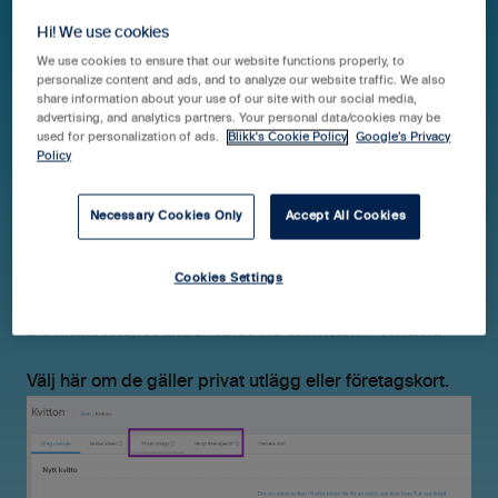
Hi! We use cookies
We use cookies to ensure that our website functions properly, to
Hjälpcenter Blikk Pro & Business
Guider
personalize content and ads, and to analyze our website traffic. We also
share information about your use of our site with our social media,
advertising, and analytics partners. Your personal data/cookies may be
Tid & Kvitton
used for personalization of ads.
Blikk's Cookie Policy
Google’s Privacy
Policy
Hitta attesterade kvitton
Necessary Cookies Only
Accept All Cookies
Kvitton som attesterats ligger inte längre kvar i
Cookies Settings
attestvyn.
De hittas istället under valet Tid & Kvitton > Kvitton.
Välj här om de gäller privat utlägg eller företagskort.