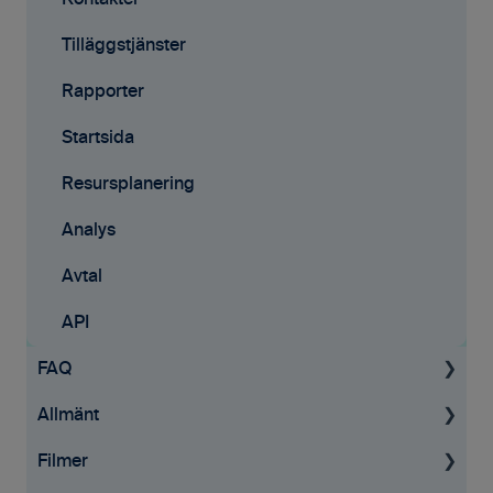
Kontakter
Tilläggstjänster
Rapporter
Startsida
Resursplanering
Analys
Avtal
API
FAQ
Allmänt
Projekt
Filmer
Fakturering
Allmän information