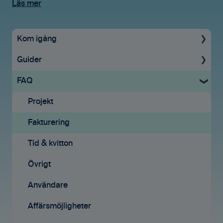
Läs mer
Kom igång
Guider
Uppstartsguide
FAQ
Grundinställningar
För administratörer
Ekonomisystem
Konto & Betalning
Projekt
Tid & Kvitton
Licenser
Fakturering
Projekt
Tid & Kvitton
Tid & kvitton
Fakturering (ny)
Projekt
Övrigt
Kontakter
Uppgifter
Användare
Avtal
Fakturering
Affärsmöjligheter