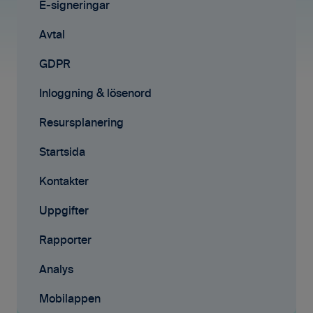
Affärsmöjligheter
Fakturering (ny)
E-signeringar
Rapporter
Mobilappen
Avtal
Samarbete
Affärsmöjligheter
GDPR
Mobilappen
E-signeringar
Inloggning & lösenord
Kontakter
Resursplanering
Tilläggstjänster
Startsida
Rapporter
Kontakter
Startsida
Uppgifter
Resursplanering
Rapporter
Analys
Analys
Avtal
Mobilappen