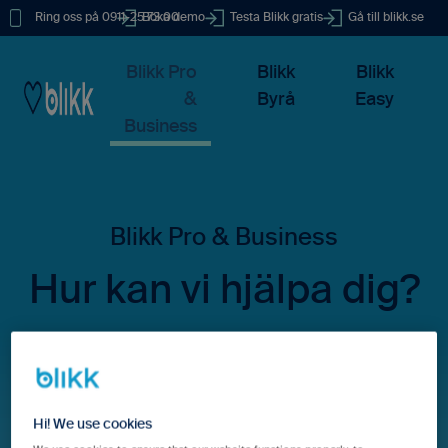
Ring oss på 0911-25 73 00
Boka demo
Testa Blikk gratis
Gå till blikk.se
Blikk Pro
Blikk
Blikk
&
Byrå
Easy
Business
Hur kan vi hjälpa dig?
Det finns inga förslag eftersom sökfältet är tomt.
Hi! We use cookies