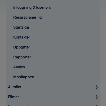
Mobilappen
E-signeringar
Inloggning & lösenord
Kontakter
Resursplanering
Tilläggstjänster
Startsida
Rapporter
Kontakter
Startsida
Uppgifter
Resursplanering
Rapporter
Analys
Analys
Avtal
Mobilappen
Allmänt
API
Filmer
Allmän information