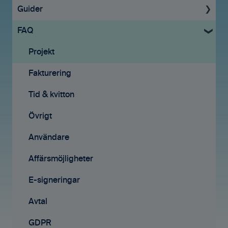
Guider
Uppstartsguide
FAQ
Grundinställningar
För administratörer
Ekonomisystem
Konto & Betalning
Projekt
Tid & Kvitton
Licenser
Fakturering
Projekt
Tid & Kvitton
Tid & kvitton
Fakturering (ny)
Projekt
Övrigt
Kontakter
Uppgifter
Användare
Avtal
Fakturering
Affärsmöjligheter
Affärsmöjligheter
Fakturering (ny)
E-signeringar
Rapporter
Mobilappen
Avtal
Samarbete
Affärsmöjligheter
GDPR