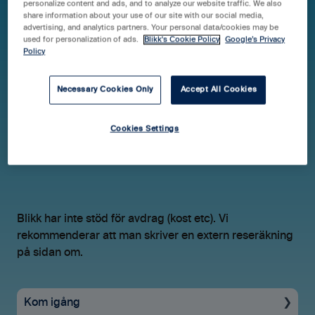
personalize content and ads, and to analyze our website traffic. We also
share information about your use of our site with our social media,
advertising, and analytics partners. Your personal data/cookies may be
used for personalization of ads.
Blikk's Cookie Policy
Google’s Privacy
Hjälpcenter Blikk Pro & Business
FAQ
Policy
Tid & kvitton
Necessary Cookies Only
Accept All Cookies
Hur hanteras avdrag vid
Cookies Settings
traktamenten?
Blikk
har inte stöd för avdrag (kost etc). Vi
rekommenderar att man skriver en extern reseräkning
på sidan om.
Kom igång