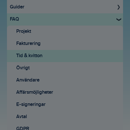
Guider
Uppstartsguide
FAQ
Grundinställningar
För administratörer
Ekonomisystem
Konto & Betalning
Projekt
Tid & Kvitton
Licenser
Fakturering
Projekt
Tid & Kvitton
Tid & kvitton
Fakturering (ny)
Projekt
Övrigt
Kontakter
Uppgifter
Användare
Avtal
Fakturering
Affärsmöjligheter
Affärsmöjligheter
Fakturering (ny)
E-signeringar
Rapporter
Mobilappen
Avtal
Samarbete
Affärsmöjligheter
GDPR