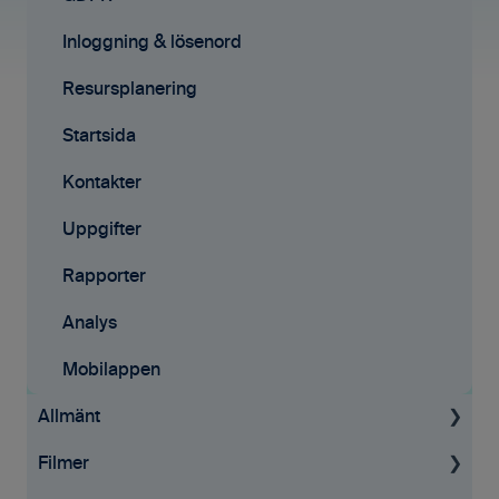
Mobilappen
E-signeringar
Inloggning & lösenord
Kontakter
Resursplanering
Tilläggstjänster
Startsida
Rapporter
Kontakter
Startsida
Uppgifter
Resursplanering
Rapporter
Analys
Analys
Avtal
Mobilappen
Allmänt
API
Filmer
Allmän information