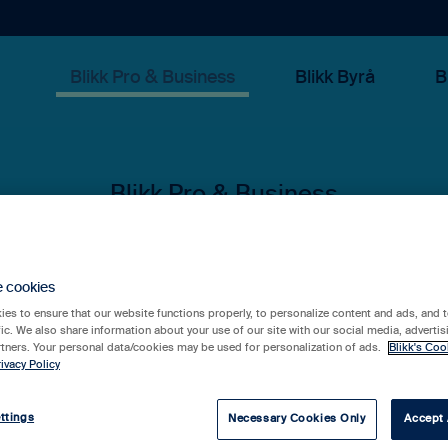
Blikk Pro & Business
Blikk Byrå
B
 kan vi hjälpa 
e cookies
es to ensure that our website functions properly, to personalize content and ads, and t
fic. We also share information about your use of our site with our social media, advertis
rtners. Your personal data/cookies may be used for personalization of ads.
Blikk's Coo
ivacy Policy
rslag eftersom sökfältet är tomt.
ttings
Necessary Cookies Only
Accept 