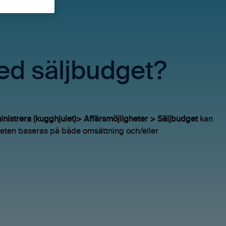
ed säljbudget?
nistrera (kugghjulet)> Affärsmöjligheter > Säljbudget
kan
geten baseras på både omsättning och/eller