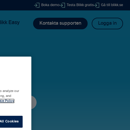
Boka demo
Testa Blikk gratis
Gå till blikk.se
likk Easy
Kontakta supporten
Logga in
dig?
o analyze our
ing, and
kie Policy
All Cookies