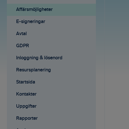
Avtal
Fakturering
Affärsmöjligheter
Affärsmöjligheter
Fakturering (ny)
E-signeringar
Rapporter
Mobilappen
Avtal
Samarbete
Affärsmöjligheter
GDPR
Mobilappen
E-signeringar
Inloggning & lösenord
Kontakter
Resursplanering
Tilläggstjänster
Startsida
Rapporter
Kontakter
Startsida
Uppgifter
Resursplanering
Rapporter