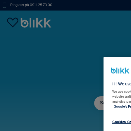
Ring oss på 0911-25 73 00
Hur
Hi! We us
We use cooki
website traf
analytics pa
Google’s Pr
Det finns inga fö
Cookies Se