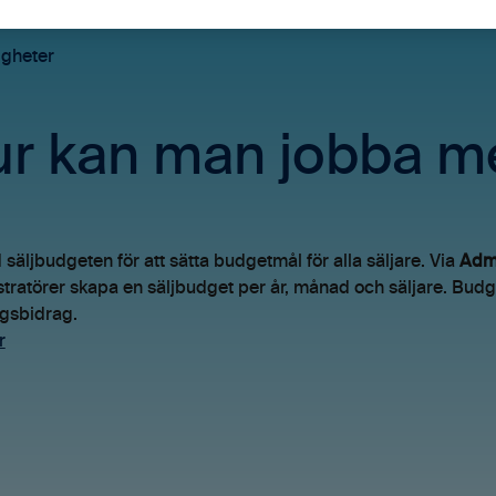
igheter
r kan man jobba m
säljbudgeten för att sätta budgetmål för alla säljare. Via
Admi
tratörer skapa en säljbudget per år, månad och säljare. Bud
ngsbidrag.
r