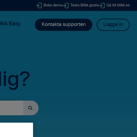
Boka demo
Testa Blikk gratis
Gå till blikk.se
likk Easy
Kontakta supporten
Logga in
dig?