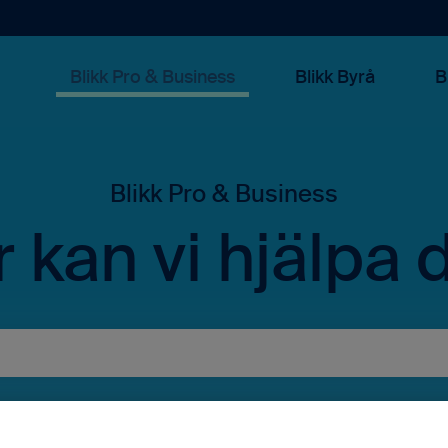
Blikk Pro & Business
Blikk Byrå
B
 kan vi hjälpa 
rslag eftersom sökfältet är tomt.