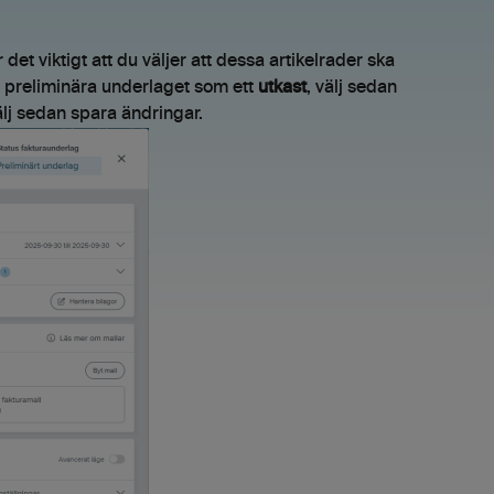
t viktigt att du väljer att dessa artikelrader ska
t preliminära underlaget som ett
utkast
, välj sedan
lj sedan spara ändringar.