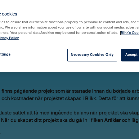
e cookies
es to ensure that our website functions properly, to personalize content and ads, and t
fic. We also share information about your use of our site with our social media, advertis
rtners. Your personal data/cookies may be used for personalization of ads.
Blikk's Coo
ivacy Policy
gående balans (intä
ttings
Necessary Cookies Only
Accept 
ojekt
finns pågående projekt som är startade innan du började arb
r och kostnader när projektet skapas i Blikk. Detta för att kunna 
laste sättet att få med ingående balans när projektet ska skap
. När du skapat ditt projekt ska du gå in i fliken
Artiklar
och läg
r