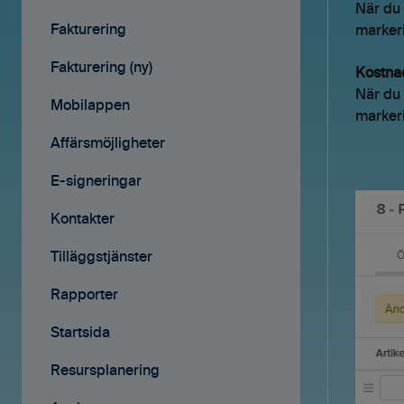
När du a
Avtal
Fakturering
markeri
Affärsmöjligheter
Fakturering (ny)
Kostna
När du 
Rapporter
Mobilappen
markeri
Samarbete
Affärsmöjligheter
Mobilappen
E-signeringar
Kontakter
Tilläggstjänster
Rapporter
Startsida
Resursplanering