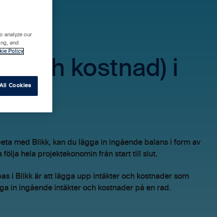
o analyze our
ing, and
kie Policy
kt och kostnad) i
All Cookies
eta med Blikk, kan du lägga in ingående balans i form av
följa hela projektekonomin från start till slut.
as i Blikk är att lägga upp intäkter och kostnader som
ga in ingående intäkter och kostnader på en rad.