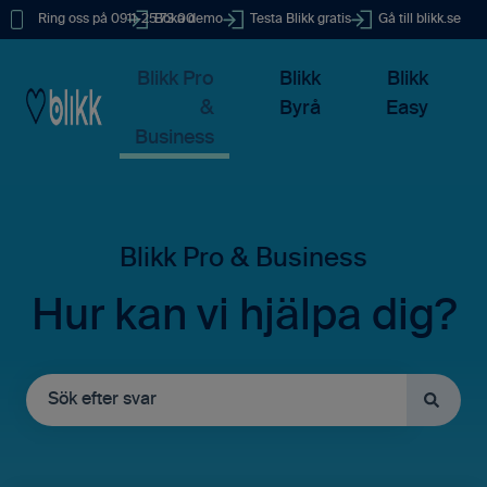
Ring oss på 0911-25 73 00
Boka demo
Testa Blikk gratis
Gå till blikk.se
Blikk Pro
Blikk
Blikk
&
Byrå
Easy
Business
Hur kan vi hjälpa dig?
Det finns inga förslag eftersom sökfältet är tomt.