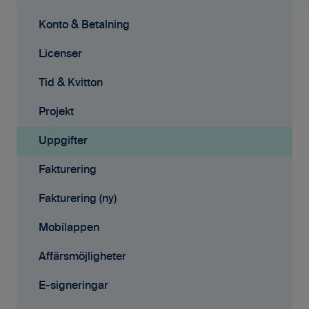
Ekonomisystem
Konto & Betalning
Tid & Kvitton
Licenser
Projekt
Tid & Kvitton
Fakturering (ny)
Projekt
Kontakter
Uppgifter
Avtal
Fakturering
Affärsmöjligheter
Fakturering (ny)
Rapporter
Mobilappen
Samarbete
Affärsmöjligheter
Mobilappen
E-signeringar