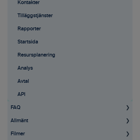
Kontakter
Tilläggstjänster
Rapporter
Startsida
Resursplanering
Analys
Avtal
API
FAQ
Allmänt
Projekt
Filmer
Fakturering
Allmän information