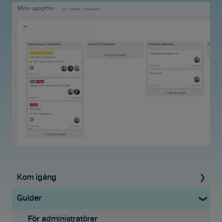
Kom igång
Guider
Uppstartsguide
Grundinställningar
För administratörer