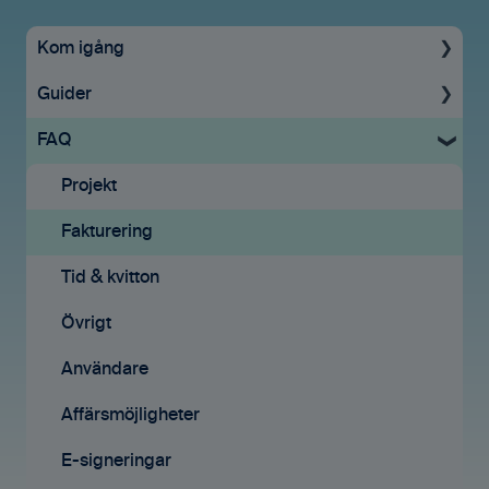
Kom igång
Guider
Uppstartsguide
FAQ
Grundinställningar
För administratörer
Ekonomisystem
Konto & Betalning
Projekt
Tid & Kvitton
Licenser
Fakturering
Projekt
Tid & Kvitton
Tid & kvitton
Fakturering (ny)
Projekt
Övrigt
Kontakter
Uppgifter
Användare
Avtal
Fakturering
Affärsmöjligheter
Affärsmöjligheter
Fakturering (ny)
E-signeringar