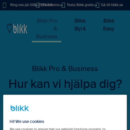
Ring oss på 0911-25 73 00
Boka demo
Testa Blikk gratis
Gå till blikk.se
Blikk Pro
Blikk
Blikk
&
Byrå
Easy
Business
Hur kan vi hjälpa dig?
Det finns inga förslag eftersom sökfältet är tomt.
Hi! We use cookies
We use cookies to ensure that our website functions properly, to