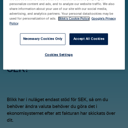
personalize content and ads, and to analyze our website traffic. We also
share information about your use of our site with our social media,
advertising, and analytics partners. Your personal data/cookies may be
Hjälpcenter Blikk Pro & Business
FAQ
used for personalization of ads.
Blikk's Cookie Policy
Google’s Privacy
Policy
Fakturering
Necessary Cookies Only
Accept All Cookies
Kan jag fakturera min
Cookies Settings
kund i annan valuta än
SEK?
Blikk har i nuläget endast stöd för SEK, så om du
behöver ändra valuta behöver du göra det i
ekonomisystemet efter att fakturan har skickats över
dit.