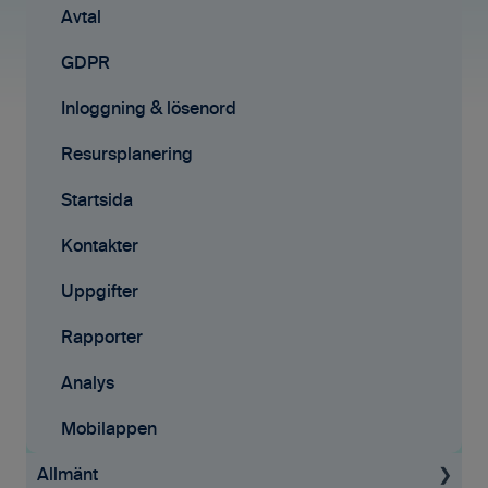
Rapporter
Mobilappen
Avtal
Samarbete
Affärsmöjligheter
GDPR
Mobilappen
E-signeringar
Inloggning & lösenord
Kontakter
Resursplanering
Tilläggstjänster
Startsida
Rapporter
Kontakter
Startsida
Uppgifter
Resursplanering
Rapporter
Analys
Analys
Avtal
Mobilappen
Allmänt
API