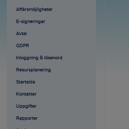
Avtal
Fakturering
Affärsmöjligheter
Affärsmöjligheter
Fakturering (ny)
E-signeringar
Rapporter
Mobilappen
Avtal
Samarbete
Affärsmöjligheter
GDPR
Mobilappen
E-signeringar
Inloggning & lösenord
Kontakter
Resursplanering
Tilläggstjänster
Startsida
Rapporter
Kontakter
Startsida
Uppgifter
Resursplanering
Rapporter