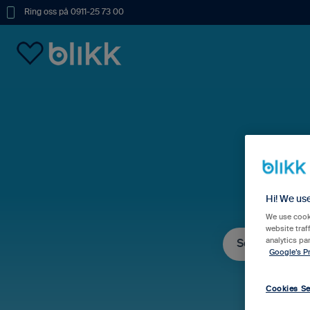
Ring oss på 0911-25 73 00
Hur
Hi! We us
We use cooki
website traf
analytics pa
Google’s Pr
Det finns inga fö
Cookies Se