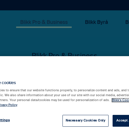
Blikk Pro & Business
Blikk Byrå
B
 kan vi hjälpa 
e cookies
es to ensure that our website functions properly, to personalize content and ads, and t
fic. We also share information about your use of our site with our social media, advertis
rtners. Your personal data/cookies may be used for personalization of ads.
Blikk's Coo
ivacy Policy
rslag eftersom sökfältet är tomt.
ttings
Necessary Cookies Only
Accept 