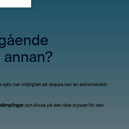
ågående
n annan?
jälv har möjlighet att stoppa kan en administratör
nstämplingar
och klicka på det röda krysset för den