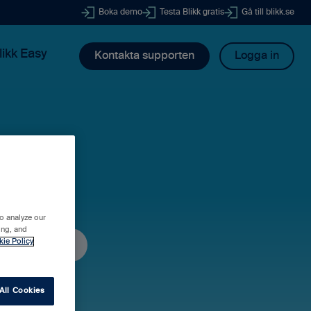
Boka demo
Testa Blikk gratis
Gå till blikk.se
likk Easy
Kontakta supporten
Logga in
dig?
o analyze our
ing, and
kie Policy
All Cookies