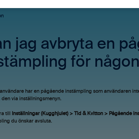
on
n jag avbryta en p
stämpling för någo
nvändare har en pågående instämpling som användaren inte s
 den via inställningsmenyn.
a till
Inställningar (Kugghjulet) > Tid & Kvitton > Pågående i
ling du önskar avsluta.