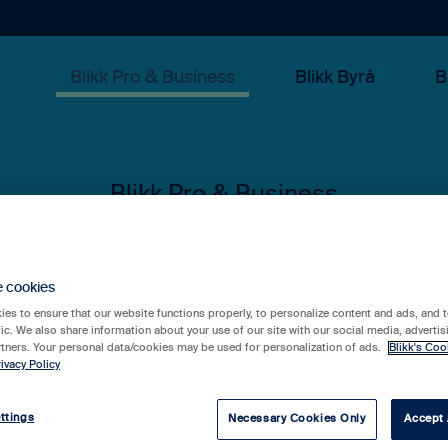
Blikk Pro & Business
Blikk Byrå
B
 kan vi hjälpa 
e cookies
es to ensure that our website functions properly, to personalize content and ads, and t
fic. We also share information about your use of our site with our social media, advertis
rtners. Your personal data/cookies may be used for personalization of ads.
Blikk's Coo
ivacy Policy
rslag eftersom sökfältet är tomt.
ttings
Necessary Cookies Only
Accept 