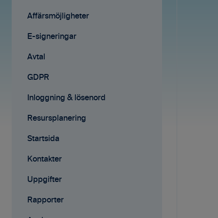
Avtal
Fakturering
Affärsmöjligheter
Affärsmöjligheter
Fakturering (ny)
E-signeringar
Rapporter
Mobilappen
Avtal
Samarbete
Affärsmöjligheter
GDPR
Mobilappen
E-signeringar
Inloggning & lösenord
Kontakter
Resursplanering
Tilläggstjänster
Startsida
Rapporter
Kontakter
Startsida
Uppgifter
Resursplanering
Rapporter