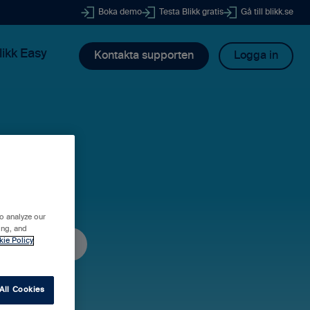
Boka demo
Testa Blikk gratis
Gå till blikk.se
likk Easy
Kontakta supporten
Logga in
dig?
o analyze our
ing, and
kie Policy
All Cookies