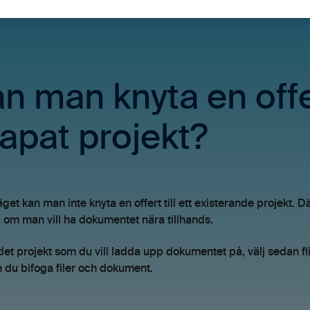
n man knyta en offer
apat projekt?
äget kan man inte knyta en offert till ett existerande projekt. D
, om man vill ha dokumentet nära tillhands.
 det projekt som du vill ladda upp dokumentet på, välj sedan fl
 du bifoga filer och dokument.