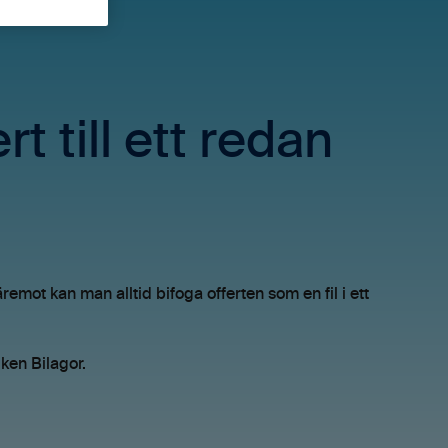
t till ett redan
äremot kan man alltid bifoga offerten som en fil i ett
iken Bilagor.