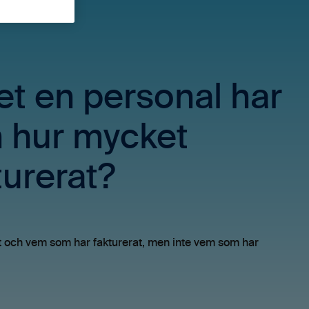
t en personal har
 hur mycket
turerat?
t och vem som har fakturerat, men inte vem som har