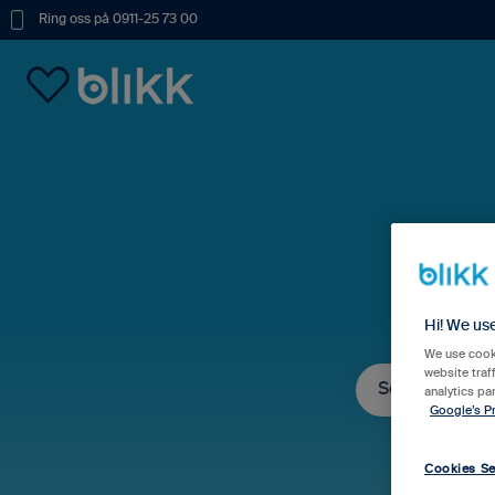
Ring oss på 0911-25 73 00
Hur
Hi! We us
We use cooki
website traf
analytics pa
Google’s Pr
Det finns inga fö
Cookies Se