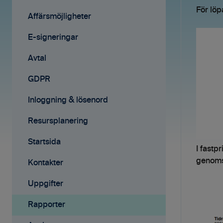
För löp
Avtal
Fakturering
Affärsmöjligheter
Affärsmöjligheter
Fakturering (ny)
E-signeringar
Rapporter
Mobilappen
Avtal
Samarbete
Affärsmöjligheter
GDPR
Mobilappen
E-signeringar
Inloggning & lösenord
Kontakter
Resursplanering
Tilläggstjänster
Startsida
I fastp
genomsn
Rapporter
Kontakter
Startsida
Uppgifter
Resursplanering
Rapporter