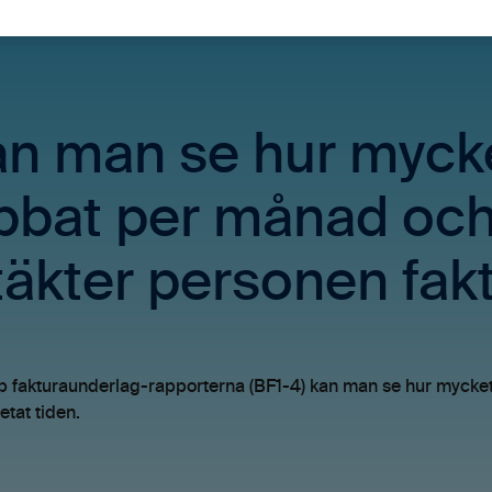
n man se hur mycke
bbat per månad och
täkter personen fak
p fakturaunderlag-rapporterna (BF1-4) kan man se hur mycke
tat tiden.