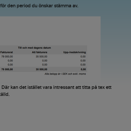
 för den period du önskar stämma av.
Där kan det istället vara intressant att titta på tex ett
älld.