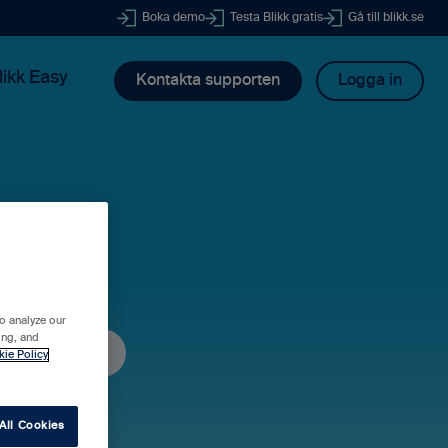
Boka demo
Testa Blikk gratis
Gå till blikk.se
likk Easy
Kontakta supporten
Logga in
dig?
o analyze our
ing, and
kie Policy
All Cookies