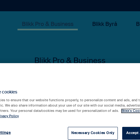
Blikk Pro & Business
Blikk Byrå
B
 kan vi hjälpa 
e cookies
es to ensure that our website functions properly, to personalize content and ads, and t
fic. We also share information about your use of our site with our social media, advertis
rtners. Your personal data/cookies may be used for personalization of ads.
Blikk's Coo
ivacy Policy
rslag eftersom sökfältet är tomt.
ttings
Necessary Cookies Only
Accept 