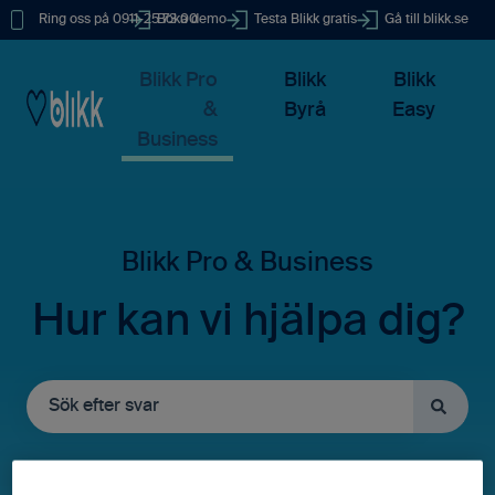
Ring oss på 0911-25 73 00
Boka demo
Testa Blikk gratis
Gå till blikk.se
Blikk Pro
Blikk
Blikk
&
Byrå
Easy
Business
Hur kan vi hjälpa dig?
Det finns inga förslag eftersom sökfältet är tomt.