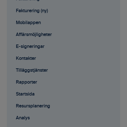
Affärsmöjligheter
Fakturering (ny)
Rapporter
Mobilappen
Samarbete
Affärsmöjligheter
Mobilappen
E-signeringar
Kontakter
Tilläggstjänster
Rapporter
Startsida
Resursplanering
Analys