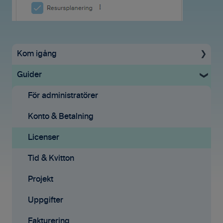
Kom igång
Guider
Uppstartsguide
Grundinställningar
För administratörer
Ekonomisystem
Konto & Betalning
Tid & Kvitton
Licenser
Projekt
Tid & Kvitton
Fakturering (ny)
Projekt
Kontakter
Uppgifter
Avtal
Fakturering