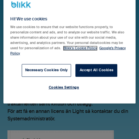
Hi! We use cookies
Hjälpcenter Blikk Pro & Business
Guider
We use cookies to ensure that our website functions properly, to
personalize content and ads, and to analyze our website traffic. We also
Licenser
share information about your use of our site with our social media,
advertising, and analytics partners. Your personal data/cookies may be
used for personalization of ads.
Blikk's Cookie Policy
Google’s Privacy
Licenstypen Light -
Policy
Innehåll (Pro)
Necessary Cookies Only
Accept All Cookies
Cookies Settings
Med licenstypen Light har du åtkomst att se startsidan,
rapportera interntid och frånvaro, resor och
traktamenten samt kvitton och utlägg.
För att få en annan licens än Light så kontaktar du din
Systemadministratör.