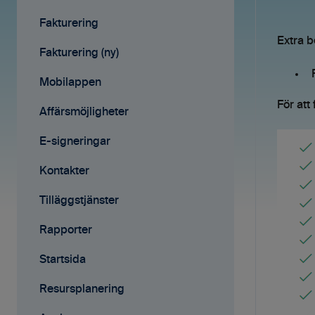
Avtal
Fakturering
Extra b
Affärsmöjligheter
Fakturering (ny)
Rapporter
Mobilappen
För att
Samarbete
Affärsmöjligheter
Mobilappen
E-signeringar
Kontakter
Tilläggstjänster
Rapporter
Startsida
Resursplanering