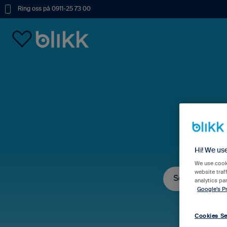
Ring oss på 0911-25 73 00
Hur
Hi! We us
We use cooki
website traf
analytics pa
Google’s Pr
Det finns inga fö
Cookies Se