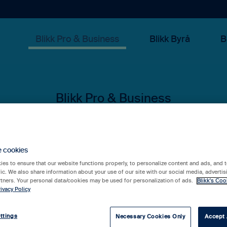
Blikk Pro & Business
Blikk Byrå
B
 kan vi hjälpa 
e cookies
es to ensure that our website functions properly, to personalize content and ads, and t
fic. We also share information about your use of our site with our social media, advertis
rtners. Your personal data/cookies may be used for personalization of ads.
Blikk's Coo
ivacy Policy
rslag eftersom sökfältet är tomt.
ttings
Necessary Cookies Only
Accept 