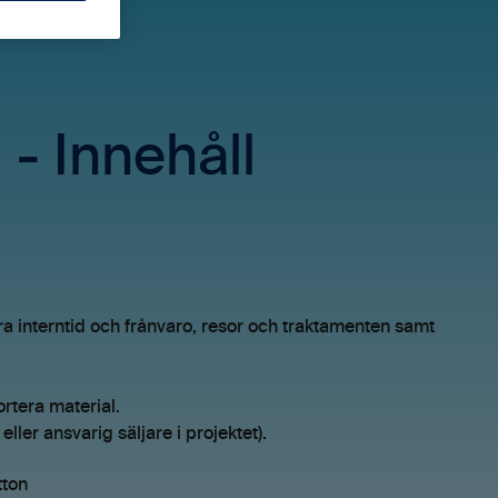
- Innehåll
ra interntid och frånvaro, resor och traktamenten samt
ortera material.
ller ansvarig säljare i projektet).
itton