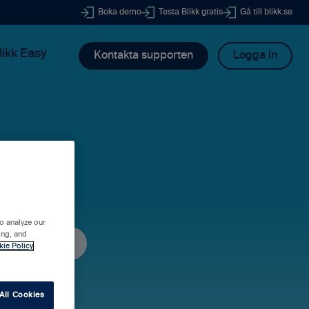
Boka demo
Testa Blikk gratis
Gå till blikk.se
likk Easy
Kontakta supporten
Logga in
dig?
o analyze our
ing, and
kie Policy
All Cookies