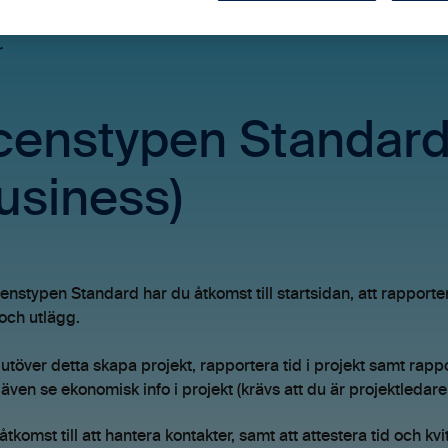
r
censtypen Standard 
usiness)
enstypen Standard har du åtkomst till startsidan, att rapporte
 och utlägg.
utöver detta skapa projekt, rapportera tid i projekt samt rapp
även se ekonomisk info i projekt (krävs att du är projektledare e
åtkomst till att hantera kontakter, samt att attestera tid och kv