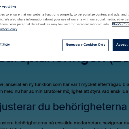
e cookies
Desktop
es to ensure that our website functions properly, to personalize content and ads, and t
fic. We also share information about your use of our site with our social media, advertis
rtners. Your personal data/cookies may be used for personalization of ads.
Blikk's Coo
ivacy Policy
jlighet att styra be
ttings
Necessary Cookies Only
Accept 
sursplaneringen (2
vi lanserat en ny funktion som har varit mycket efterfrågad 
h med nu har administratörer möjlighet att styra vad enskild
justerar du behörigheterna
 justera behörigheterna på enskilda medarbetare navigerar du 