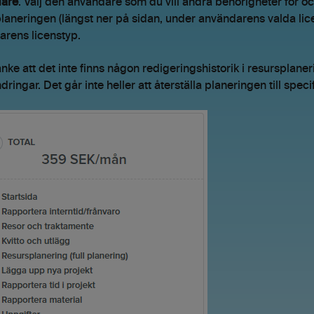
are
. Välj den användare som du vill ändra behörigheter för oc
laneringen (längst ner på sidan, under användarens valda lice
rens licenstyp.
anke att det inte finns någon redigeringshistorik i resursplaner
ndringar. Det går inte heller att återställa planeringen till spec