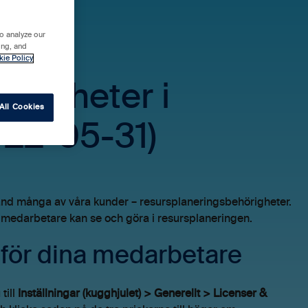
o analyze our
ing, and
kie Policy
hörigheter i
All Cookies
022-05-31)
bland många av våra kunder – resursplaneringsbehörigheter.
a medarbetare kan se och göra i resursplaneringen.
 för dina medarbetare
till
Inställningar (kugghjulet) > Generellt > Licenser &