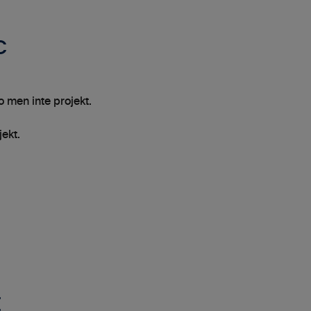
c
o men inte projekt.
jekt.
t