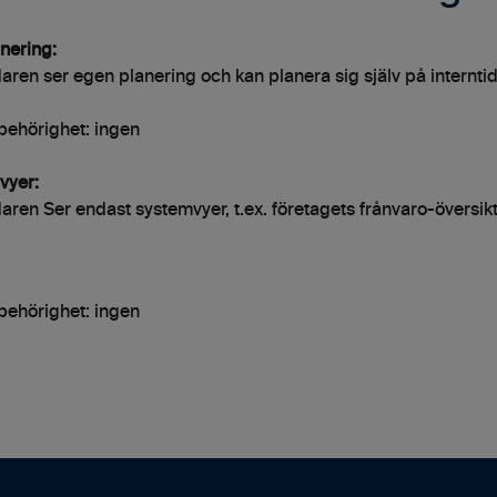
nering:
ren ser egen planering och kan planera sig själv på interntid
behörighet: ingen
vyer:
ren Ser endast systemvyer, t.ex. företagets frånvaro-översik
behörighet: ingen