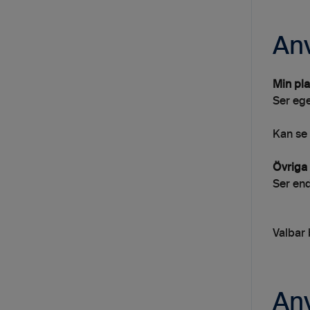
An
Min pla
Ser ege
Kan se 
Övriga 
Ser end
Valbar 
Anv