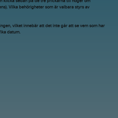
h klicka sedan på de tre prickarna till höger om
ns). Vilka behörigheter som är valbara styrs av
ingen, vilket innebär att det inte går att se vem som har
ifika datum.