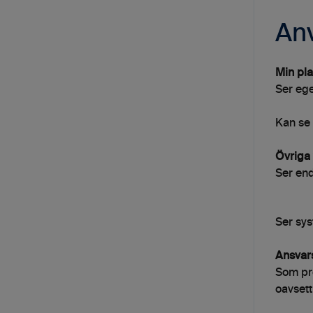
An
Min pla
Ser ege
Kan se 
Övriga 
Ser end
Ser sy
Ansvars
Som pro
oavsett