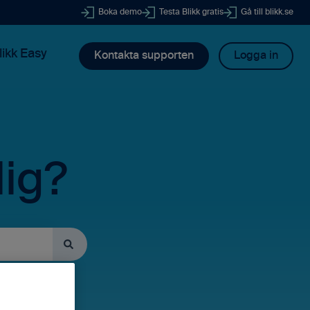
Boka demo
Testa Blikk gratis
Gå till blikk.se
likk Easy
Kontakta supporten
Logga in
dig?