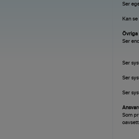
Ser ege
Kan se 
Övriga 
Ser end
Ser sy
Ser sy
Ser sys
Ansvars
Som pro
oavsett