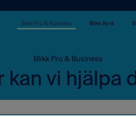
Blikk Pro & Business
Blikk Byrå
B
 kan vi hjälpa 
rslag eftersom sökfältet är tomt.