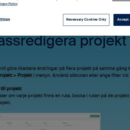
ivacy Policy
ttings
Necessary Cookies Only
Accept 
ssredigera projekt
ill göra likadana ändringar på flera projekt på samma gång 
rojekt > Projek
t i menyn. Använd sökrutan eller ange filter vi
till projekt
nster om varje projekt finns en ruta, bocka i rutan på de projek
ojekt.