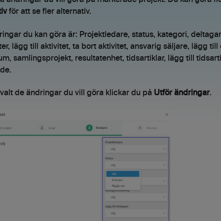
lka ändringar du vill göra på markerade projekt. Du kan göra
tiv
för att se fler alternativ.
ingar du kan göra är: Projektledare, status, kategori, deltagarin
ter, lägg till aktivitet, ta bort aktivitet, ansvarig säljare, lägg til
um, samlingsprojekt, resultatenhet, tidsartiklar, lägg till tidsar
nde.
valt de ändringar du vill göra klickar du på
Utför ändringar
.