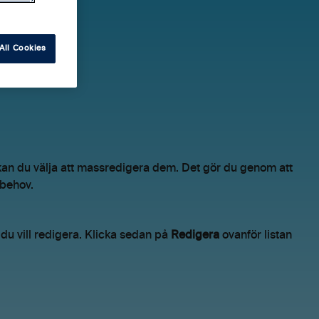
All Cookies
kan du välja att massredigera dem. Det gör du genom att
d behov.
t du vill redigera. Klicka sedan på
Redigera
ovanför listan