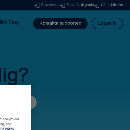
Boka demo
Testa Blikk gratis
Gå till blikk.se
likk Easy
Kontakta supporten
Logga in
dig?
o analyze our
ing, and
kie Policy