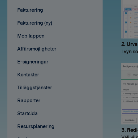
Avtal
Fakturering
Affärsmöjligheter
Fakturering (ny)
Rapporter
Mobilappen
2. Urva
Samarbete
Affärsmöjligheter
I vyn 
Mobilappen
E-signeringar
Kontakter
Tilläggstjänster
Rapporter
Startsida
Resursplanering
3. Red