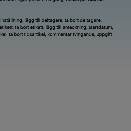
 flera ändringar på samma gång. Klicka på
Visa fler
ställning, lägg till deltagare, ta bort deltagare,
l etikett, ta bort etikett, lägg till anteckning, startdatum,
tikel, ta bort tidsartikel, kommentar tvingande, uppgift