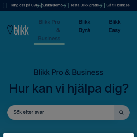
Ring oss på 0911-25 73 00
Boka demo
Testa Blikk gratis
Gå till blikk.se
Blikk Pro
Blikk
Blikk
&
Byrå
Easy
Business
Hur kan vi hjälpa dig?
Det finns inga förslag eftersom sökfältet är tomt.