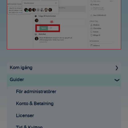
Kom igång
Guider
Uppstartsguide
Grundinställningar
För administratörer
Ekonomisystem
Konto & Betalning
Tid & Kvitton
Licenser