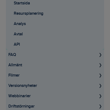
Startsida
Resursplanering
Analys
Avtal
API
FAQ
Allmänt
Projekt
Filmer
Fakturering
Allmän information
Versionsnyheter
Tid & kvitton
GDPR
Tid & Kvitton
Webbinarier
Övrigt
Affärsmöjligheter
Desktop
Driftstörningar
Användare
Projekt
Mobilappen
För projektledaren