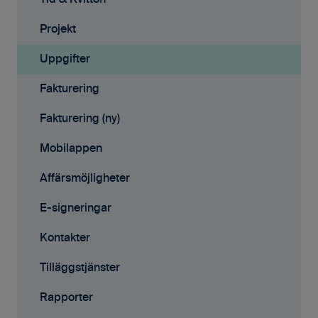
Projekt
Tid & Kvitton
Fakturering (ny)
Projekt
Kontakter
Uppgifter
Avtal
Fakturering
Affärsmöjligheter
Fakturering (ny)
Rapporter
Mobilappen
Samarbete
Affärsmöjligheter
Mobilappen
E-signeringar
Kontakter
Tilläggstjänster
Rapporter