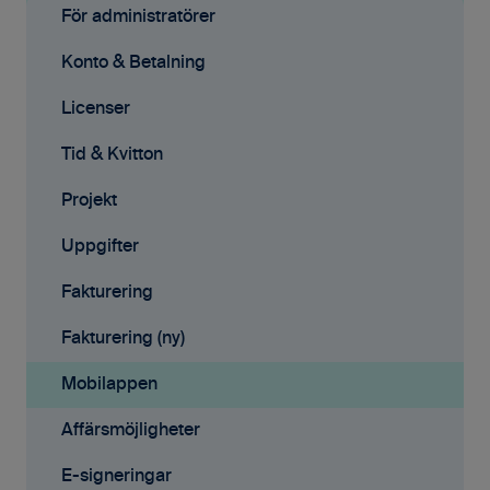
Grundinställningar
För administratörer
Ekonomisystem
Konto & Betalning
Tid & Kvitton
Licenser
Projekt
Tid & Kvitton
Fakturering (ny)
Projekt
Kontakter
Uppgifter
Avtal
Fakturering
Affärsmöjligheter
Fakturering (ny)
Rapporter
Mobilappen
Samarbete
Affärsmöjligheter
Mobilappen
E-signeringar