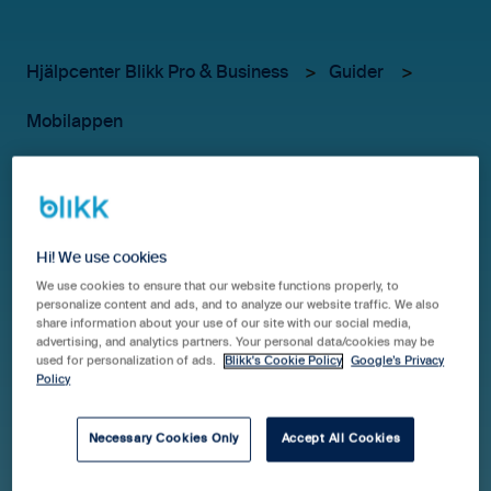
Hjälpcenter Blikk Pro & Business
Guider
Mobilappen
Mobilappen - Registrera
ett kvitto
Hi! We use cookies
We use cookies to ensure that our website functions properly, to
personalize content and ads, and to analyze our website traffic. We also
För att registrera ett utlägg så klickar du på ikonen
share information about your use of our site with our social media,
kvitton. Om du bara ska fota kvittot nu för att registrera
advertising, and analytics partners. Your personal data/cookies may be
used for personalization of ads.
Blikk's Cookie Policy
Google’s Privacy
det sedan så väljer du fota kvitto.
Policy
Detta kvittot kan du sedan registrera vid ett senare
Necessary Cookies Only
Accept All Cookies
tillfälle antingen genom att i appen välja kvitton och
klicka på dina oregistrerade kvitton högst upp, eller på