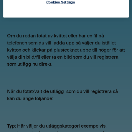
desktop genom att gå till Tid & Kvitton > Kvitton >
Cookies Settings
Oregistrerade.
Om du redan fotat av kvittot eller har en fil på
telefonen som du vill ladda upp så väljer du istället
kvitton och klickar på plustecknet uppe till höger för att
välja din bild/fil eller ta en bild som du vill registrera
som utlägg nu direkt.
När du fotat/valt de utlägg som du vill registrera så
kan du ange följande:
Typ:
Här väljer du utläggskategori exempelvis,