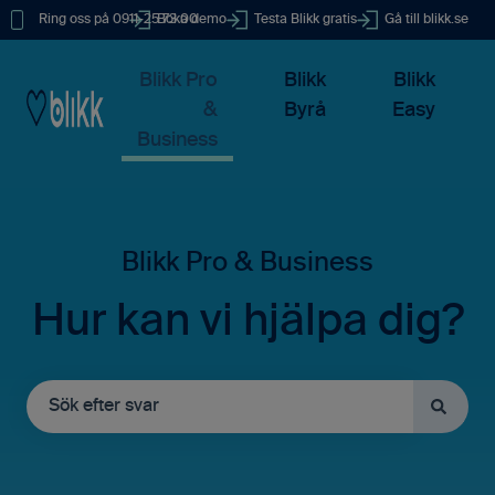
Ring oss på 0911-25 73 00
Boka demo
Testa Blikk gratis
Gå till blikk.se
Blikk Pro
Blikk
Blikk
&
Byrå
Easy
Business
Hur kan vi hjälpa dig?
Det finns inga förslag eftersom sökfältet är tomt.