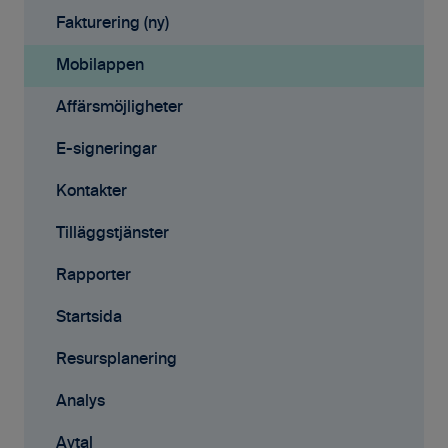
Affärsmöjligheter
Fakturering (ny)
Rapporter
Mobilappen
Samarbete
Affärsmöjligheter
Mobilappen
E-signeringar
Kontakter
Tilläggstjänster
Rapporter
Startsida
Resursplanering
Analys
Avtal