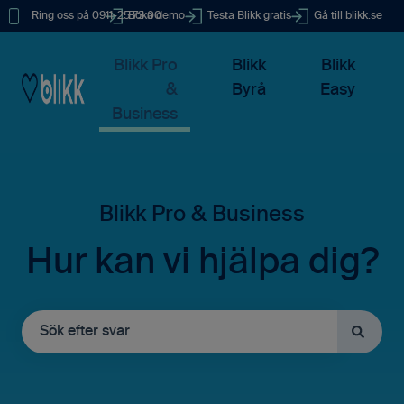
Ring oss på 0911-25 73 00
Boka demo
Testa Blikk gratis
Gå till blikk.se
Blikk Pro
Blikk
Blikk
&
Byrå
Easy
Business
Hur kan vi hjälpa dig?
Det finns inga förslag eftersom sökfältet är tomt.