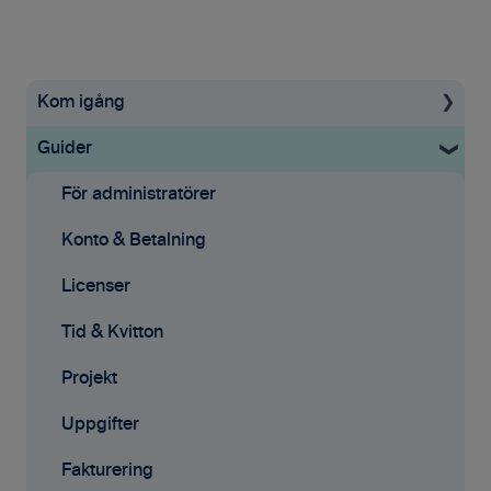
Kom igång
Guider
Uppstartsguide
Grundinställningar
För administratörer
Ekonomisystem
Konto & Betalning
Tid & Kvitton
Licenser
Projekt
Tid & Kvitton
Fakturering (ny)
Projekt
Kontakter
Uppgifter
Avtal
Fakturering