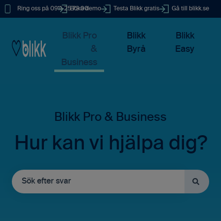
Ring oss på 0911-25 73 00
Boka demo
Testa Blikk gratis
Gå till blikk.se
Blikk Pro
Blikk
Blikk
&
Byrå
Easy
Business
Hur kan vi hjälpa dig?
Det finns inga förslag eftersom sökfältet är tomt.