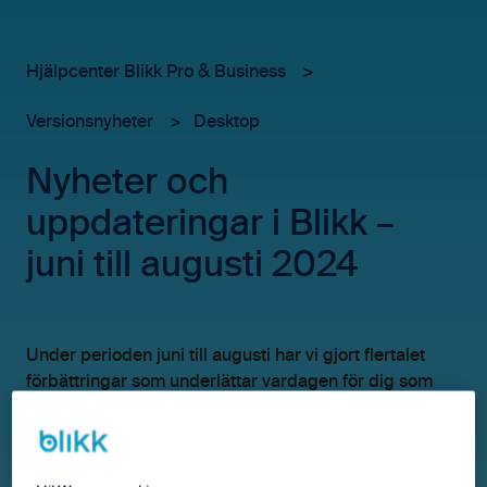
Hjälpcenter Blikk Pro & Business
Versionsnyheter
Desktop
Nyheter och
uppdateringar i Blikk –
juni till augusti 2024
Under perioden juni till augusti har vi gjort flertalet
förbättringar som underlättar vardagen för dig som
använder Blikk Pro/Business: