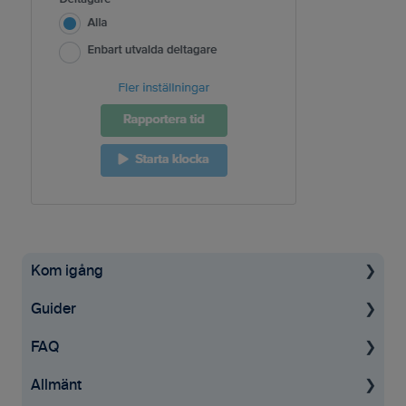
Kom igång
Guider
Uppstartsguide
FAQ
Grundinställningar
För administratörer
Allmänt
Ekonomisystem
Konto & Betalning
Projekt