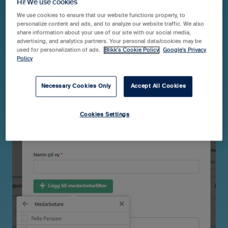
Hi! We use cookies
Utökade filtreringsmöjligheter i
We use cookies to ensure that our website functions properly, to
resursplaneringen
personalize content and ads, and to analyze our website traffic. We also
share information about your use of our site with our social media,
advertising, and analytics partners. Your personal data/cookies may be
used for personalization of ads.
Blikk's Cookie Policy
Google’s Privacy
I samband med att du skapar egna vyer i
Policy
resursplaneringen (eller tilläggstjänsten
Ledighetsplanering i Blikk Business) kan du numera
Necessary Cookies Only
Accept All Cookies
välja att filtrera på enstaka medarbetare, projekt eller
projektkategorier:
Cookies Settings