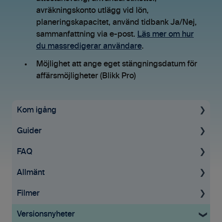
avräkningskonto utlägg vid lön,
planeringskapacitet, använd tidbank Ja/Nej,
sammanfattning via e-post.
Läs mer om hur
du massredigerar användare
.
Möjlighet att ange eget stängningsdatum för
affärsmöjligheter (Blikk Pro)
Kom igång
Guider
Uppstartsguide
FAQ
Grundinställningar
För administratörer
Allmänt
Ekonomisystem
Konto & Betalning
Projekt
Filmer
Tid & Kvitton
Licenser
Fakturering
Allmän information
Versionsnyheter
Projekt
Tid & Kvitton
Tid & kvitton
GDPR
Tid & Kvitton