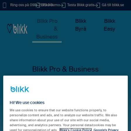
Ring oss på 0911-25 73 00
Boka demo
Testa Blikk gratis
Gå till blikk.se
Blikk Pro
Blikk
Blikk
&
Byrå
Easy
Business
Hur kan vi hjälpa dig?
Hi! We use cookies
We use cookies to ensure that our website functions properly, to
personalize content and ads, and to analyze our website traffic. We also
Det finns inga förslag eftersom sökfältet är tomt.
share information about your use of our site with our social media,
advertising, and analytics partners. Your personal data/cookies may be
used for personalization of ads.
Blikk's Cookie Policy
Google’s Privacy