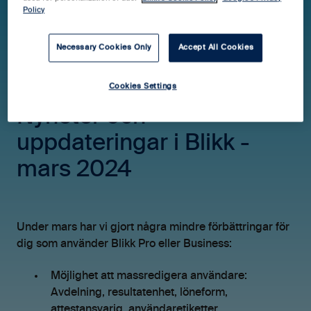
Policy
Hjälpcenter Blikk Pro & Business
Necessary Cookies Only
Accept All Cookies
Versionsnyheter
Desktop
Cookies Settings
Nyheter och
uppdateringar i Blikk -
mars 2024
Under mars har vi gjort några mindre förbättringar för
dig som använder Blikk Pro eller Business:
Möjlighet att massredigera användare:
Avdelning, resultatenhet, löneform,
attestansvarig, användaretiketter,