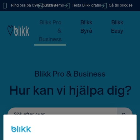
Ring oss på 0911-25 73 00
Boka demo
Testa Blikk gratis
Gå till blikk.se
Blikk Pro
Blikk
Blikk
&
Byrå
Easy
Business
Hur kan vi hjälpa dig?
Det finns inga förslag eftersom sökfältet är tomt.