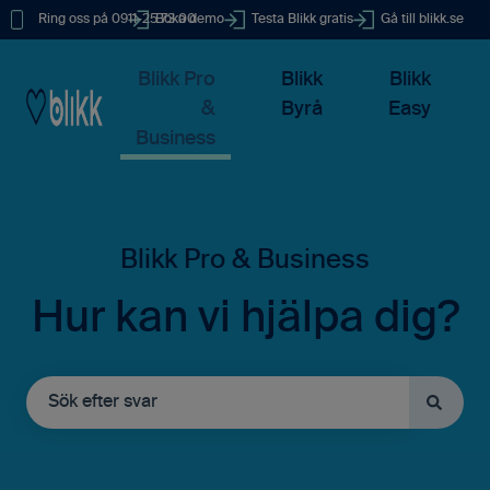
Ring oss på 0911-25 73 00
Boka demo
Testa Blikk gratis
Gå till blikk.se
Blikk Pro
Blikk
Blikk
&
Byrå
Easy
Business
Hur kan vi hjälpa dig?
Det finns inga förslag eftersom sökfältet är tomt.