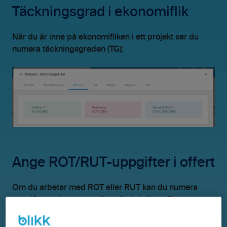
Täckningsgrad i ekonomiflik
När du är inne på ekonomifliken i ett projekt ser du
numera täckningsgraden (TG):
Ange ROT/RUT-uppgifter i offert
Om du arbetar med ROT eller RUT kan du numera
specificera dessa uppgifter direkt i dina offerter: