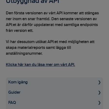
Utbyggnad av API
Den första versionen av vårt API kommer att stängas
ner inom en snar framtid. Den senaste versionen av
API:et är därför uppdaterat med samtliga endpoints
från version ett.
Vi har dessutom utökat API:et med möjligheten att
skapa materialreports samt lägga till
anställningsnummer.
Klicka här kan du läsa mer om vårt API.
Kom igång
Guider
Uppstartsguide
FAQ
Grundinställningar
För administratörer