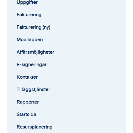
Kontakter
Uppgifter
Avtal
Fakturering
Affärsmöjligheter
Fakturering (ny)
Rapporter
Mobilappen
Samarbete
Affärsmöjligheter
Mobilappen
E-signeringar
Kontakter
Tilläggstjänster
Rapporter
Startsida
Resursplanering