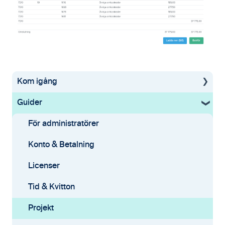
Kom igång
Guider
Uppstartsguide
Grundinställningar
För administratörer
Ekonomisystem
Konto & Betalning
Tid & Kvitton
Licenser
Projekt
Tid & Kvitton
Fakturering (ny)
Projekt