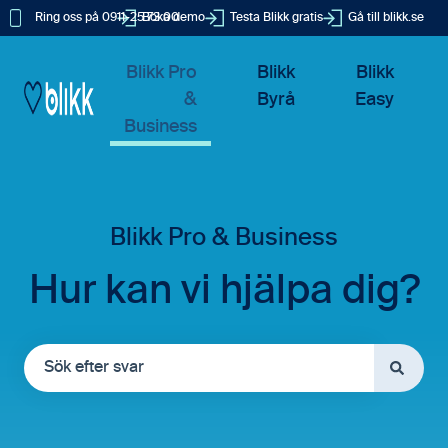
Ring oss på 0911-25 73 00
Boka demo
Testa Blikk gratis
Gå till blikk.se
Blikk Pro
Blikk
Blikk
&
Byrå
Easy
Business
Hur kan vi hjälpa dig?
Det finns inga förslag eftersom sökfältet är tomt.