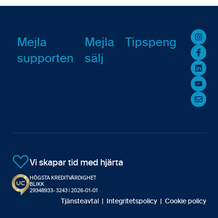
Avtal
Fakturering (ny)
Kommande Webbinarier
GDPR
Övrigt
Mejla
Mejla
Tipspeng
supporten
sälj
Inloggning & lösenord
Avtal
Resursplanering
Resursplanering
Startsida
Kontakter
Uppgifter
Rapporter
Vi skapar tid med hjärta
HÖGSTA KREDITVÄRDIGHET
Analys
BLIKK
29348933- 3243 | 2026-01-01
Tjänsteavtal
|
Integritetspolicy
|
Cookie policy
Mobilappen