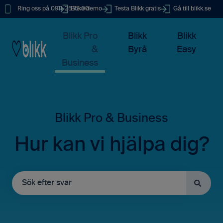
Ring oss på 0911-25 73 00
Boka demo
Testa Blikk gratis
Gå till blikk.se
Blikk Pro
Blikk
Blikk
&
Byrå
Easy
Business
Hur kan vi hjälpa dig?
Det finns inga förslag eftersom sökfältet är tomt.