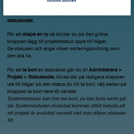
Cookies Settings
Om du vill skapa fler så går du till inställningar
(kugghjulet uppe till höger) välj sedan
projekt >
statuskoder.
För att
skapa en ny
så klickar du på den gröna
knappen lägg till projektstatus uppe till höger.
Ge statusen och ange vilken sorteringsordning som
den ska ha.
För att
ta bort
en statuskod går du till
Administrera >
Projekt > Statuskoder,
klicka där på redigera knappen
ute till höger på den status du vill ta bort, välj sedan på
knappen ta bort nere till vänster.
Systemstatusar kan inte tas bort, du kan byta namn på
de. Systemstatusen Avslutad kommer alltid betyda att
ett projekt är avslutad oavsett vad man döper statusen
till.