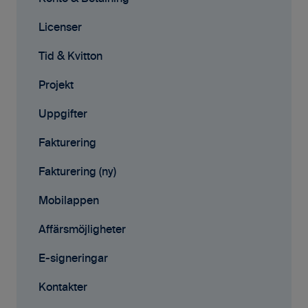
Tid & Kvitton
Licenser
Projekt
Tid & Kvitton
Fakturering (ny)
Projekt
Kontakter
Uppgifter
Avtal
Fakturering
Affärsmöjligheter
Fakturering (ny)
Rapporter
Mobilappen
Samarbete
Affärsmöjligheter
Mobilappen
E-signeringar
Kontakter