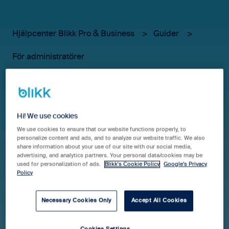
Hjälpcenter Blikk Pro & Business
Guider
För administratörer
Projektinställningar
Hi! We use cookies
Under
Inställningar
(Kugghjulet)>
Projekt
finns ett antal
We use cookies to ensure that our website functions properly, to
personalize content and ads, and to analyze our website traffic. We also
inställningar du kan göra som påverkar dina projekt.
share information about your use of our site with our social media,
Klicka på rubrikerna nedan för att läsa mer om dessa.
advertising, and analytics partners. Your personal data/cookies may be
used for personalization of ads.
Blikk's Cookie Policy
Google’s Privacy
Policy
Statuskoder
Necessary Cookies Only
Accept All Cookies
Som standard finns två systemstatusar, dessa är
Pågående och Avslutad.