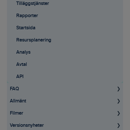
Tilläggstjänster
Rapporter
Startsida
Resursplanering
Analys
Avtal
API
FAQ
Allmänt
Projekt
Filmer
Fakturering
Allmän information
Versionsnyheter
Tid & kvitton
GDPR
Tid & Kvitton