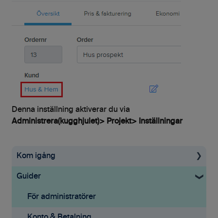
Denna inställning aktiverar du via
Administrera(kugghjulet)> Projekt> Inställningar
Kom igång
Guider
Uppstartsguide
Grundinställningar
För administratörer
Ekonomisystem
Konto & Betalning