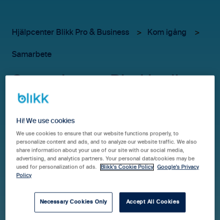
Hjälpcenter Blikk Pro & Business
Kom igång
Samarbete
Samarbete - Bjud in din
redovisningsbyrå
Hi! We use cookies
We use cookies to ensure that our website functions properly, to
Genom att samarbeta med din byrå direkt i Blikk så
personalize content and ads, and to analyze our website traffic. We also
share information about your use of our site with our social media,
kan ni förenkla er administration och lönehantering
advertising, and analytics partners. Your personal data/cookies may be
och minska den manuella hanteringen kring lön och
used for personalization of ads.
Blikk's Cookie Policy
Google’s Privacy
Policy
uppföljning.
Samarbetet är kostnadsfritt både för dig och din byrå.
Din byrå behöver ha ett konto i Blikk för att du ska
Necessary Cookies Only
Accept All Cookies
kunna lägga till dem för samarbete. Om din byrå inte