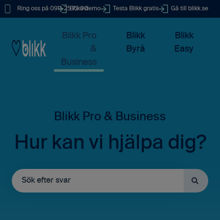
Ring oss på 0911-25 73 00
Boka demo
Testa Blikk gratis
Gå till blikk.se
Blikk Pro
Blikk
Blikk
&
Byrå
Easy
Business
Hur kan vi hjälpa dig?
Det finns inga förslag eftersom sökfältet är tomt.