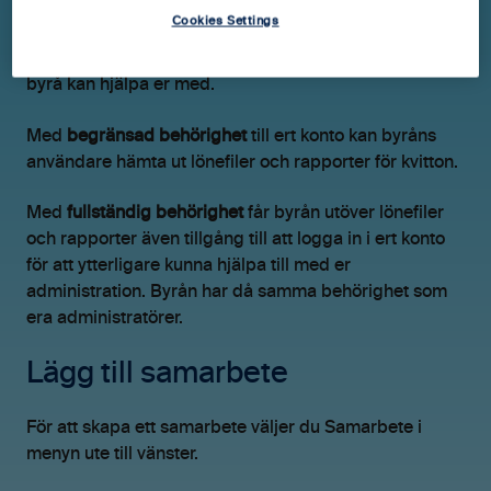
redan har ett konto så kan du bjuda in dem.
Cookies Settings
Det finns två typer av behörigheter som avgör vad er
byrå kan hjälpa er med.
Med
begränsad behörighet
till ert konto kan byråns
användare hämta ut lönefiler och rapporter för kvitton.
Med
fullständig behörighet
får byrån utöver lönefiler
och rapporter även tillgång till att logga in i ert konto
för att ytterligare kunna hjälpa till med er
administration. Byrån har då samma behörighet som
era administratörer.
Lägg till samarbete
För att skapa ett samarbete väljer du Samarbete i
menyn ute till vänster.