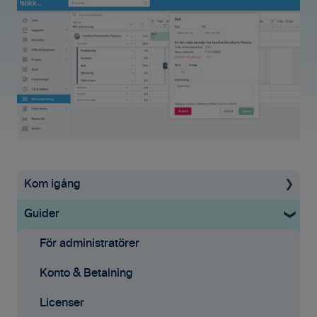
Kom igång
Guider
Uppstartsguide
Grundinställningar
För administratörer
Ekonomisystem
Konto & Betalning
Tid & Kvitton
Licenser