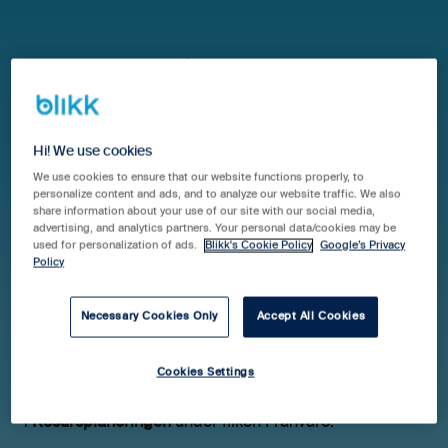
Hjälpcenter Blikk Pro & Business
Guider
Resursplanering
Hi! We use cookies
Sjukanmälan
We use cookies to ensure that our website functions properly, to
personalize content and ads, and to analyze our website traffic. We also
share information about your use of our site with our social media,
advertising, and analytics partners. Your personal data/cookies may be
used for personalization of ads.
Blikk's Cookie Policy
Google’s Privacy
Att göra en sjukanmälan
Policy
För att göra en sjukanmälan kan du antingen gå via
Necessary Cookies Only
Accept All Cookies
genvägen uppe till höger i systemet, eller via
Tid &
Kvitton > Ledighet & Sjukanmälan.
Cookies Settings
När du har registrerat en sjukanmälan skickas ett mail
till den attestansvarige, samt att tiden läggs in
i
Resursplaneringen
under fliken Frånvaro.