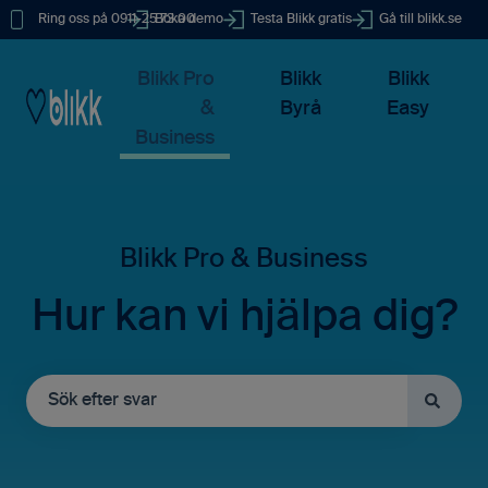
Ring oss på 0911-25 73 00
Boka demo
Testa Blikk gratis
Gå till blikk.se
Blikk Pro
Blikk
Blikk
&
Byrå
Easy
Business
Hur kan vi hjälpa dig?
Det finns inga förslag eftersom sökfältet är tomt.