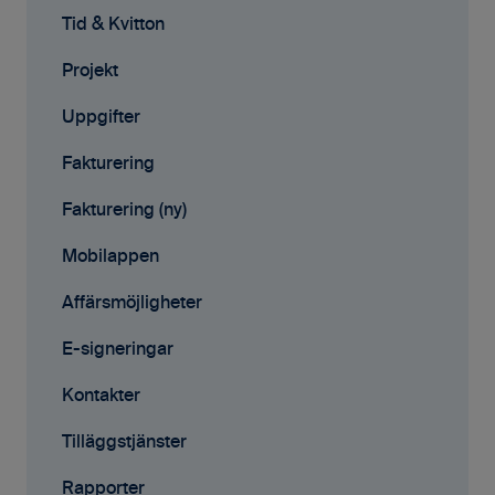
Projekt
Tid & Kvitton
Fakturering (ny)
Projekt
Kontakter
Uppgifter
Avtal
Fakturering
Affärsmöjligheter
Fakturering (ny)
Rapporter
Mobilappen
Samarbete
Affärsmöjligheter
Mobilappen
E-signeringar
Kontakter
Tilläggstjänster
Rapporter