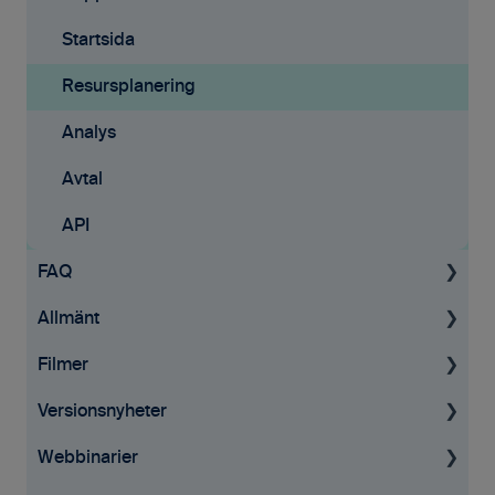
Startsida
Resursplanering
Analys
Avtal
API
FAQ
Allmänt
Projekt
Filmer
Fakturering
Allmän information
Versionsnyheter
Tid & kvitton
GDPR
Tid & Kvitton
Webbinarier
Övrigt
Affärsmöjligheter
Desktop