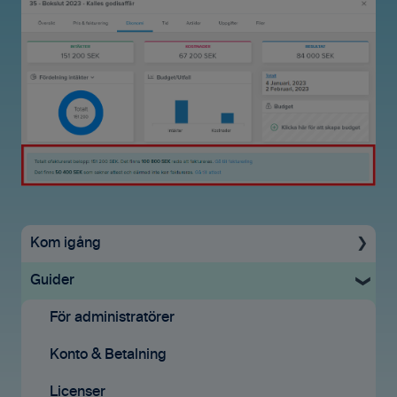
Kom igång
Guider
Uppstartsguide
Grundinställningar
För administratörer
Ekonomisystem
Konto & Betalning
Tid & Kvitton
Licenser