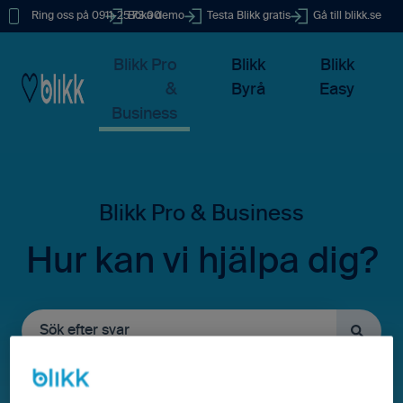
Ring oss på 0911-25 73 00
Boka demo
Testa Blikk gratis
Gå till blikk.se
Blikk Pro
Blikk
Blikk
&
Byrå
Easy
Business
Hur kan vi hjälpa dig?
Det finns inga förslag eftersom sökfältet är tomt.