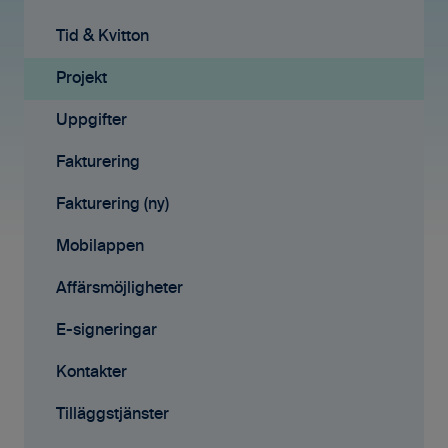
Projekt
Tid & Kvitton
Fakturering (ny)
Projekt
Kontakter
Uppgifter
Avtal
Fakturering
Affärsmöjligheter
Fakturering (ny)
Rapporter
Mobilappen
Samarbete
Affärsmöjligheter
Mobilappen
E-signeringar
Kontakter
Tilläggstjänster