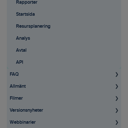
Rapporter
Startsida
Resursplanering
Analys
Avtal
API
FAQ
Allmänt
Projekt
Filmer
Fakturering
Allmän information
Versionsnyheter
Tid & kvitton
GDPR
Tid & Kvitton
Webbinarier
Övrigt
Affärsmöjligheter
Desktop