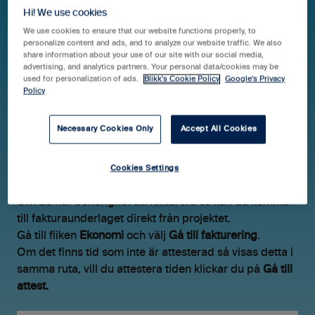
Hi! We use cookies
We use cookies to ensure that our website functions properly, to
personalize content and ads, and to analyze our website traffic. We also
Hjälpcenter Blikk Pro & Business
Guider
share information about your use of our site with our social media,
advertising, and analytics partners. Your personal data/cookies may be
Projekt
used for personalization of ads.
Blikk's Cookie Policy
Google’s Privacy
Policy
Skapa fakturaunderlag
Necessary Cookies Only
Accept All Cookies
direkt från projektet
Cookies Settings
Om du har behörighet att fakturera så kan du komma
till fakturaunderlaget direkt från projektet.
Gå till fliken
Ekonomi
och välj
Gå till fakturering
.
Om det finns tid som inte är attesterad så visas detta i
samma ruta, vill du attestera tiden klickar du på
Gå till
attest.