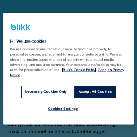
Hjälpcenter Blikk Pro & Business
Guider
Tid & Kvitton
Hi! We use cookies
Skicka tillbaka ett
We use cookies to ensure that our website functions properly, to
personalize content and ads, and to analyze our website traffic. We also
kvitto/utlägg
share information about your use of our site with our social media,
advertising, and analytics partners. Your personal data/cookies may be
used for personalization of ads.
Blikk's Cookie Policy
Google’s Privacy
Policy
Om det är något som inte stämmer med ett utlägg
Necessary Cookies Only
Accept All Cookies
eller ett kvitto som registrerats av en användare kan du
behöva skicka tillbaka detta så att användaren kan
Cookies Settings
uppdatera felet. Det gör du genom att gå till
Tid &
kvitton > Attestera
och välja fliken
Kvitton och Utlägg
. I
den vyn ser du kvitton som är redo förattestering.
Tryck på datumet för att visa kvittot/utlägget.