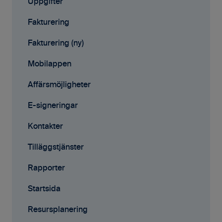
Kontakter
Uppgifter
Avtal
Fakturering
Affärsmöjligheter
Fakturering (ny)
Rapporter
Mobilappen
Samarbete
Affärsmöjligheter
Mobilappen
E-signeringar
Kontakter
Tilläggstjänster
Rapporter
Startsida
Resursplanering