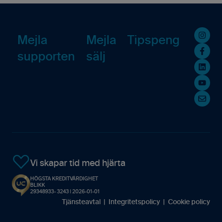
Avtal
Fakturering (ny)
Kommande Webbinarier
GDPR
Övrigt
Mejla
Mejla
Tipspeng
supporten
sälj
Inloggning & lösenord
Avtal
Resursplanering
Resursplanering
Startsida
Kontakter
Uppgifter
Rapporter
Vi skapar tid med hjärta
HÖGSTA KREDITVÄRDIGHET
Analys
BLIKK
29348933- 3243 | 2026-01-01
Tjänsteavtal
|
Integritetspolicy
|
Cookie policy
Mobilappen