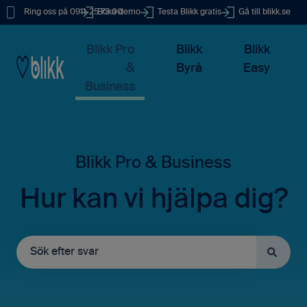
Ring oss på 0911-25 73 00
Boka demo
Testa Blikk gratis
Gå till blikk.se
Blikk Pro
Blikk
Blikk
&
Byrå
Easy
Business
Hur kan vi hjälpa dig?
Det finns inga förslag eftersom sökfältet är tomt.