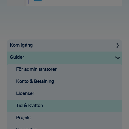
Kom igång
Guider
Uppstartsguide
Grundinställningar
För administratörer
Ekonomisystem
Konto & Betalning
Tid & Kvitton
Licenser
Projekt
Tid & Kvitton
Fakturering (ny)
Projekt