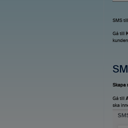
Avtal
Fakturering (ny)
Kommande Webbinarier
GDPR
Övrigt
SMS til
Inloggning & lösenord
Avtal
Gå till
K
kunden
Resursplanering
Resursplanering
Startsida
Kontakter
SMS
Uppgifter
Skapa 
Rapporter
Gå till
A
Analys
ska inn
Mobilappen