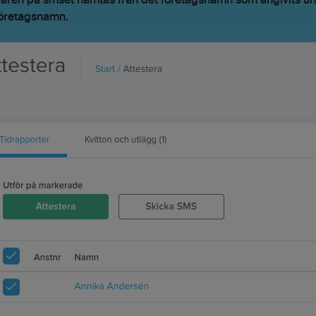
ren på smset hämtas från det företagsnamn som angivits unde
Företagsnamn.