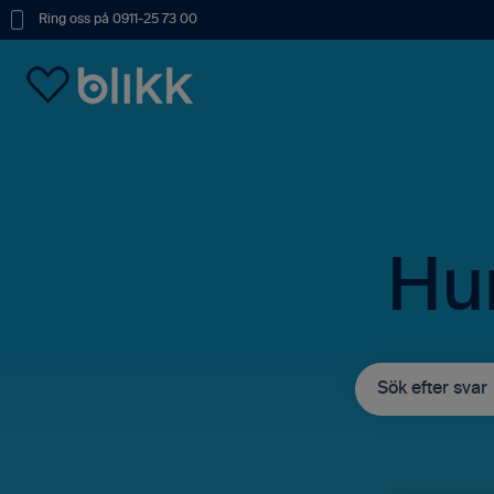
Ring oss på 0911-25 73 00
Hur
Det finns inga fö