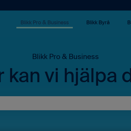
Blikk Pro & Business
Blikk Byrå
B
 kan vi hjälpa 
rslag eftersom sökfältet är tomt.