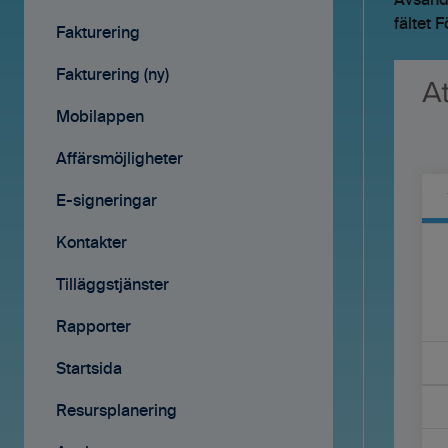
Avsända
fältet 
Avtal
Fakturering
Affärsmöjligheter
Fakturering (ny)
Rapporter
Mobilappen
Samarbete
Affärsmöjligheter
Mobilappen
E-signeringar
Kontakter
Tilläggstjänster
Rapporter
Startsida
Resursplanering