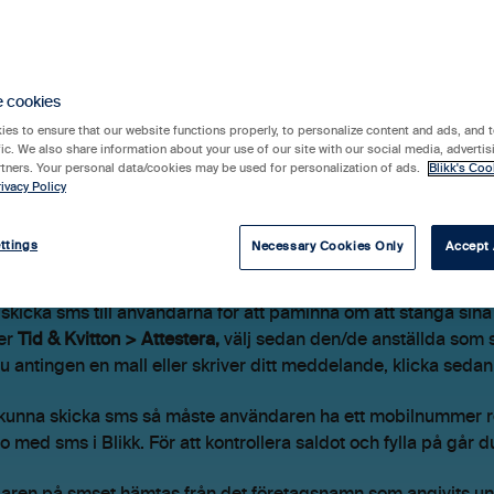
nistratörer
e cookies
es to ensure that our website functions properly, to personalize content and ads, and t
MS
fic. We also share information about your use of our site with our social media, advertis
rtners. Your personal data/cookies may be used for personalization of ads.
Blikk's Coo
ivacy Policy
ttings
Necessary Cookies Only
Accept 
l användare
skicka sms till användarna för att påminna om att stänga sina 
er
Tid & Kvitton > Attestera,
välj sedan den/de anställda som s
du antingen en mall eller skriver ditt meddelande, klicka seda
 kunna skicka sms så måste användaren ha ett mobilnummer reg
do med sms i Blikk. För att kontrollera saldot och fylla på går du