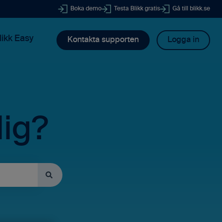
Boka demo
Testa Blikk gratis
Gå till blikk.se
likk Easy
Kontakta supporten
Logga in
dig?