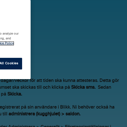
o analyze our
ing, and
kie Policy
All Cookies
dagar/veckor för att tiden ska kunna attesteras. Detta gör
mset ska skickas till och klicka på
Skicka sms.
Sedan
n på
Skicka.
istrerat på sin användare i Blikk. Ni behöver också ha
 till
administrera (kugghjulet) > saldon.