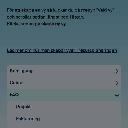
För att skapa en vy så klickar du på menyn "Vald vy"
och scrollar sedan längst ned i listan.
Klicka sedan på
skapa ny vy.
Läs mer om hur man skapar vyer i resursplaneringen
Kom igång
Guider
Uppstartsguide
FAQ
Grundinställningar
För administratörer
Ekonomisystem
Konto & Betalning
Projekt
Tid & Kvitton
Licenser
Fakturering