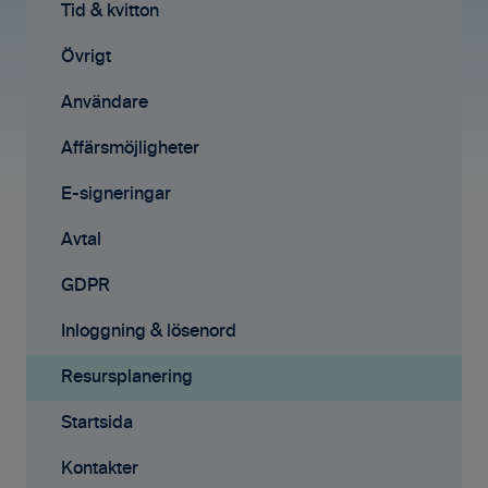
Projekt
Tid & Kvitton
Tid & kvitton
Fakturering (ny)
Projekt
Övrigt
Kontakter
Uppgifter
Användare
Avtal
Fakturering
Affärsmöjligheter
Affärsmöjligheter
Fakturering (ny)
E-signeringar
Rapporter
Mobilappen
Avtal
Samarbete
Affärsmöjligheter
GDPR
Mobilappen
E-signeringar
Inloggning & lösenord
Kontakter
Resursplanering
Tilläggstjänster
Startsida
Rapporter
Kontakter