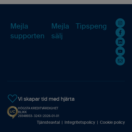
Fakturering (ny)
Kommande Webbinarier
Övrigt
Mejla
Mejla
Tipspeng
supporten
sälj
Avtal
Resursplanering
Vi skapar tid med hjärta
HÖGSTA KREDITVÄRDIGHET
BLIKK
29348933- 3243 | 2026-01-01
Tjänsteavtal
|
Integritetspolicy
|
Cookie policy