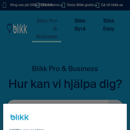
Ring oss på 0911-25 73 00
Boka demo
Testa Blikk gratis
Gå till blikk.se
Blikk Pro
Blikk
Blikk
&
Byrå
Easy
Business
Hur kan vi hjälpa dig?
Det finns inga förslag eftersom sökfältet är tomt.