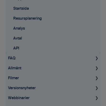
Startsida
Resursplanering
Analys
Avtal
API
FAQ
Allmänt
Projekt
Filmer
Fakturering
Allmän information
Versionsnyheter
Tid & kvitton
GDPR
Tid & Kvitton
Webbinarier
Övrigt
Affärsmöjligheter
Desktop