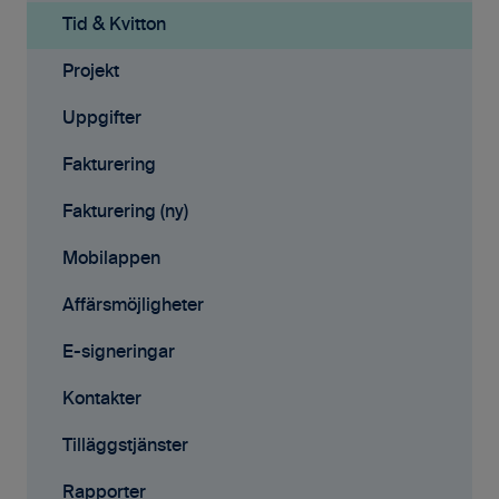
Projekt
Tid & Kvitton
Fakturering (ny)
Projekt
Kontakter
Uppgifter
Avtal
Fakturering
Affärsmöjligheter
Fakturering (ny)
Rapporter
Mobilappen
Samarbete
Affärsmöjligheter
Mobilappen
E-signeringar
Kontakter
Tilläggstjänster
Rapporter