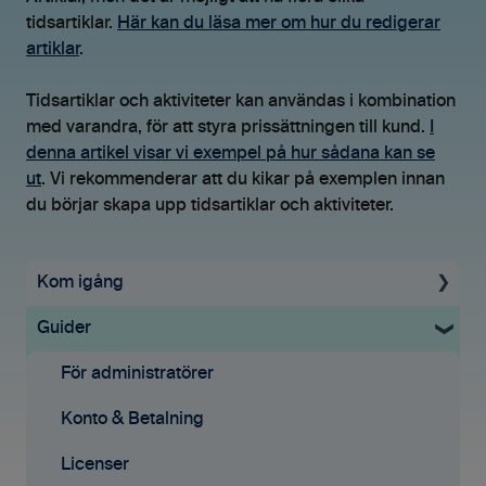
tidsartiklar.
Här kan du läsa mer om hur du redigerar
artiklar
.
Tidsartiklar och aktiviteter kan användas i kombination
med varandra, för att styra prissättningen till kund.
I
denna artikel visar vi exempel på hur sådana kan se
ut
. Vi rekommenderar att du kikar på exemplen innan
du börjar skapa upp tidsartiklar och aktiviteter.
Kom igång
Guider
Uppstartsguide
Grundinställningar
För administratörer
Ekonomisystem
Konto & Betalning
Tid & Kvitton
Licenser