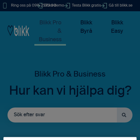
Ring oss på 0911-25 73 00
Boka demo
Testa Blikk gratis
Gå till blikk.se
Blikk Pro
Blikk
Blikk
&
Byrå
Easy
Business
Hur kan vi hjälpa dig?
Det finns inga förslag eftersom sökfältet är tomt.